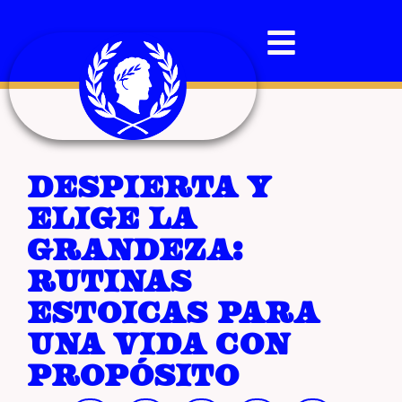
Despierta y
elige la
grandeza:
rutinas
estoicas para
una vida con
propósito