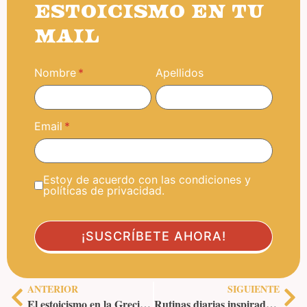
ESTOICISMO EN TU
MAIL
Nombre
Apellidos
Email
Estoy de acuerdo con las condiciones y
políticas de privacidad.
ANTERIOR
SIGUIENTE
El estoicismo en la Grecia clásica: claves y figuras relevantes
Rutinas diarias inspiradas en Marco Aurelio: viví cada día con sabiduría