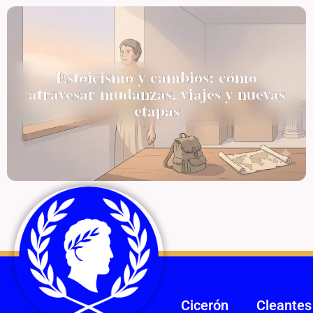
Estoicismo y cambios: cómo
atravesar mudanzas, viajes y nuevas
etapas
Cicerón
Cleantes