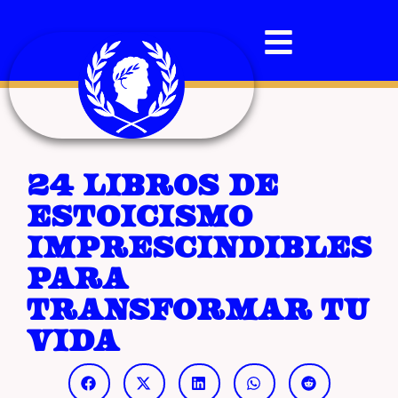
24 libros de
estoicismo
imprescindibles
para
transformar tu
vida