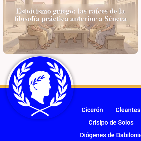
Estoicismo griego: las raíces de la
filosofía práctica anterior a Séneca
Cicerón
Cleantes
Crisipo de Solos
Diógenes de Babiloni