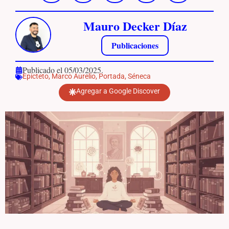
Mauro Decker Díaz
Publicaciones
Publicado el 05/03/2025.
Epicteto
,
Marco Aurelio
,
Portada
,
Séneca
Agregar a Google Discover