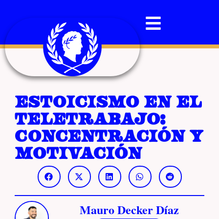
Estoicismo en el
teletrabajo:
concentración y
motivación
Mauro Decker Díaz