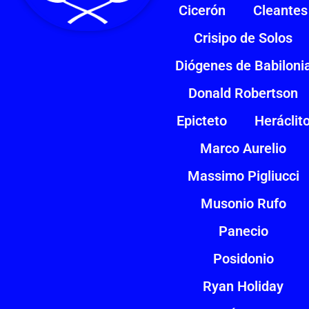
Cicerón
Cleantes
Crisipo de Solos
Diógenes de Babiloni
Donald Robertson
Epicteto
Heráclit
Marco Aurelio
Massimo Pigliucci
Musonio Rufo
Panecio
Posidonio
Ryan Holiday