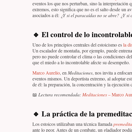
eventos los que nos perturban, sino la interpretación 
extremos, esto significa que no es el salto desde un 
asociados a él:
¿Y si el paracaídas no se abre? ¿Y si
🔹
El control de lo incontrolable
Uno de los principios centrales del estoicismo es
la d
Un escalador de montaña, por ejemplo, puede entrenar
pero no puede controlar el clima o las condiciones del 
que el miedo a lo incontrolable afecte su desempeño.
Marco Aurelio
, en
Meditaciones
, nos invita a enfocar
eventos mismos. Un deportista extremo, al adoptar est
de él: la preparación, la concentración y la ejecución 
📖
Lectura recomendada:
Meditaciones
– Marco Aur
🔹
La práctica de la premedita
Los estoicos utilizaban una técnica llamada
premedit
ante lo peor. Antes de un combate, un gladiador podí