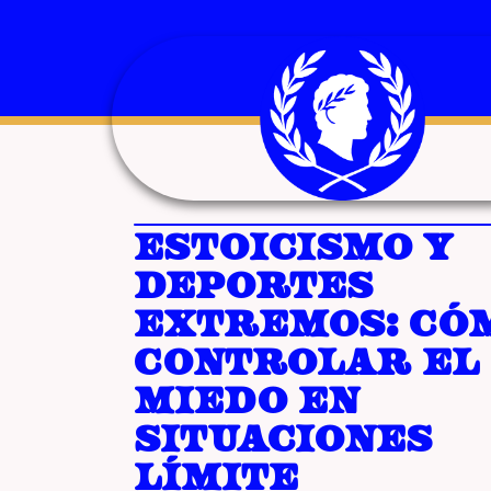
Estoicismo y
deportes
extremos: có
controlar el
miedo en
situaciones
límite