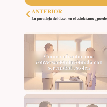
ANTERIOR
Cómo enfrentar una
conversación incómoda con
serenidad estoica