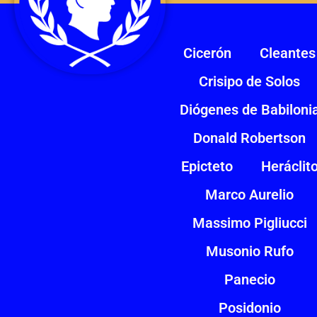
Cicerón
Cleantes
Crisipo de Solos
Diógenes de Babiloni
Donald Robertson
Epicteto
Heráclit
Marco Aurelio
Massimo Pigliucci
Musonio Rufo
Panecio
Posidonio