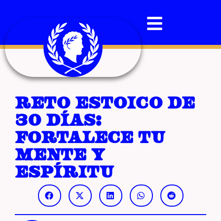
Reto estoico de
30 días:
fortalece tu
mente y
espíritu