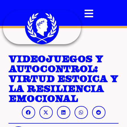
Videojuegos y
autocontrol:
virtud estoica y
la resiliencia
emocional