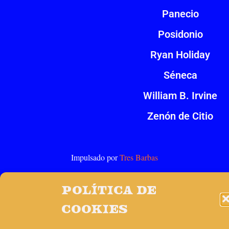
Panecio
Posidonio
Ryan Holiday
Séneca
William B. Irvine
Zenón de Citio
Impulsado por
Tres Barbas
Política de
cookies