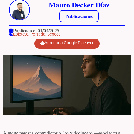
Mauro Decker Díaz
Publicaciones
Publicado el 01/04/2025.
Epicteto
,
Portada
,
Séneca
Agregar a Google Discover
Aunque parezca contradictorio, los videojuegos —asociados a