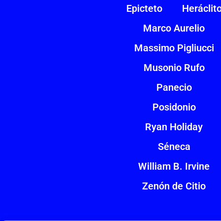
Epicteto
Heráclit
Marco Aurelio
Massimo Pigliucci
Musonio Rufo
Panecio
Posidonio
Ryan Holiday
Séneca
William B. Irvine
Zenón de Citio