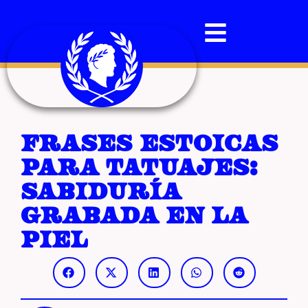
Frases estoicas
para tatuajes:
sabiduría
grabada en la
piel