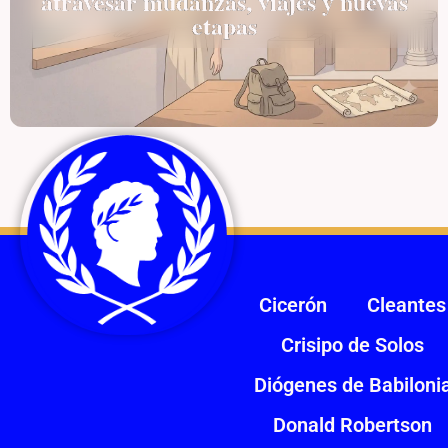
atravesar mudanzas, viajes y nuevas
etapas
Cicerón
Cleantes
Crisipo de Solos
Diógenes de Babiloni
Donald Robertson