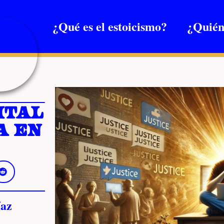
¿Qué es el estoicismo?
¿Quién
ital
a en
az