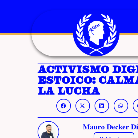
Activismo dig
estoico: calm
la lucha
Mauro Decker Dí