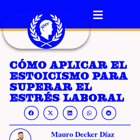
Cómo aplicar el
estoicismo para
superar el
estrés laboral
Mauro Decker Díaz