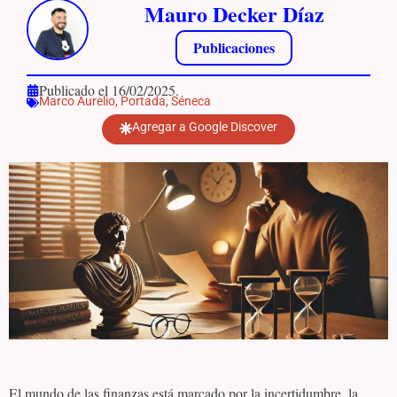
Mauro Decker Díaz
Publicaciones
Publicado el 16/02/2025.
Marco Aurelio
,
Portada
,
Séneca
Agregar a Google Discover
El mundo de las finanzas está marcado por la incertidumbre, la