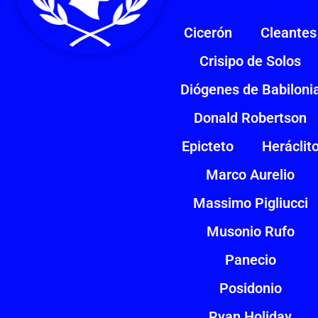
Cicerón
Cleantes
Crisipo de Solos
Diógenes de Babiloni
Donald Robertson
Epicteto
Heráclit
Marco Aurelio
Massimo Pigliucci
Musonio Rufo
Panecio
Posidonio
Ryan Holiday