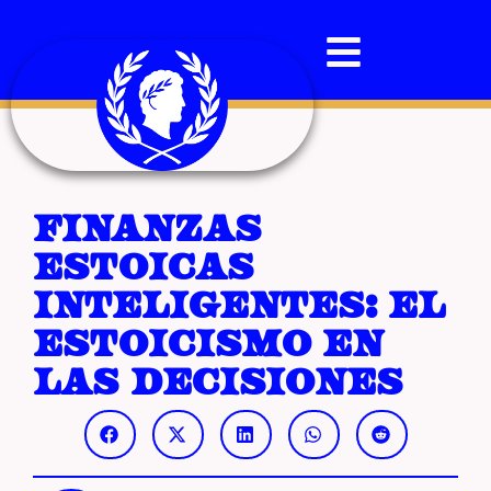
Finanzas
estoicas
inteligentes: el
estoicismo en
las decisiones