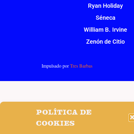
Ryan Holiday
Séneca
William B. Irvine
Zenón de Citio
Impulsado por
Tres Barbas
Política de
cookies