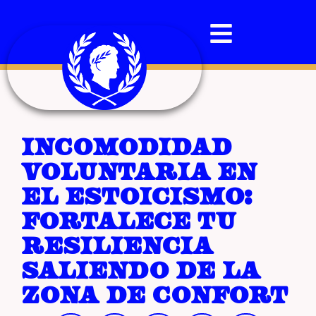
Incomodidad
voluntaria en
el estoicismo:
fortalece tu
resiliencia
saliendo de la
zona de confort