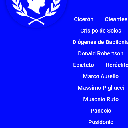
Cicerón
Cleantes
Crisipo de Solos
Diógenes de Babiloni
Donald Robertson
Epicteto
Heráclit
Marco Aurelio
Massimo Pigliucci
Musonio Rufo
Panecio
Posidonio