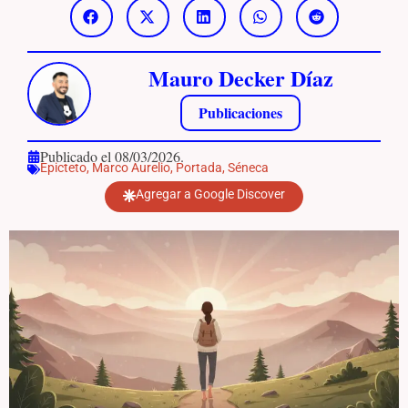
Mauro Decker Díaz
Publicaciones
Publicado el 08/03/2026.
Epicteto
,
Marco Aurelio
,
Portada
,
Séneca
Agregar a Google Discover