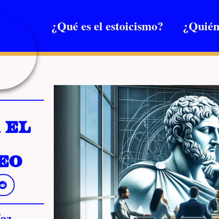
¿Qué es el estoicismo?
¿Quién
 el
eo
az