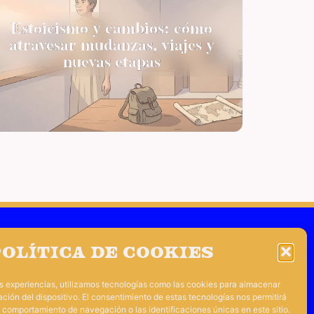
Estoicismo y cambios: cómo
atravesar mudanzas, viajes y
nuevas etapas
s
Diógenes de Babilonia
olítica de cookies
ráclito
Marco Aurelio
es experiencias, utilizamos tecnologías como las cookies para almacenar
io
Posidonio
Ryan Holiday
ación del dispositivo. El consentimiento de estas tecnologías nos permitirá
 comportamiento de navegación o las identificaciones únicas en este sitio.