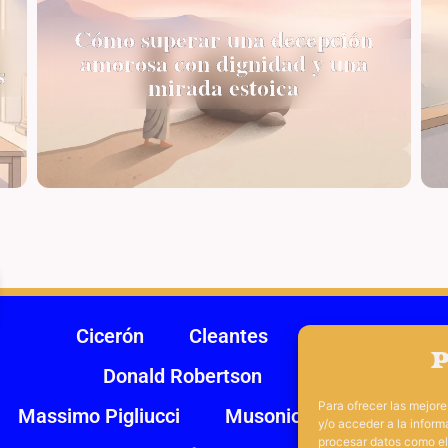
Cómo superar una decepción
amorosa con dignidad y una
s
mirada estoica
Cicerón
Cleantes
Crisipo de Solo
P
Donald Robertson
Epicteto
He
Para ofrecer las mejor
Massimo Pigliucci
Musonio Rufo
Panec
y/o acceder a la inform
procesar datos como el