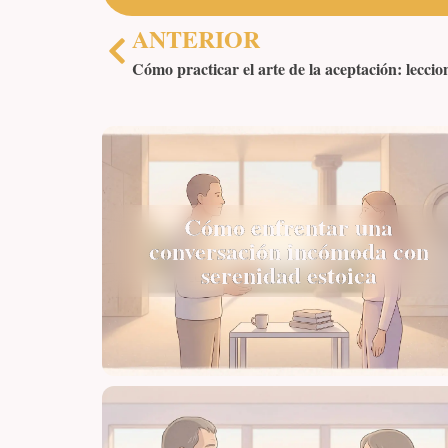
ANTERIOR
Cómo enfrentar una
conversación incómoda con
serenidad estoica