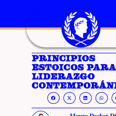
Principios
Estoicos para
liderazgo
contemporán
Mauro Decker Dí