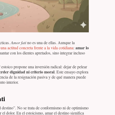
cticas.
Amor fati
no es una de ellas. Aunque la
amar lo
una actitud concreta frente a la vida cotidiana
:
antar con los dientes apretados, sino integrar incluso
i
estoico propone una inversión radical: dejar de pelear
erder dignidad ni criterio moral
. Este ensayo explora
rencia de la resignación pasiva y de qué manera puede
nto interior.
ti
l destino”. No se trata de conformismo ni de optimismo
 el dolor. En el estoicismo, amar el destino significa