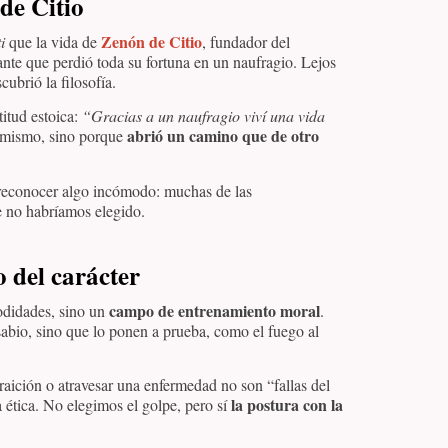
de Citio
Zenón de Citio
i
que la vida de
, fundador del
nte que perdió toda su fortuna en un naufragio. Lejos
ubrió la filosofía.
titud estoica:
“Gracias a un naufragio viví una vida
abrió un camino que de otro
í mismo, sino porque
 a reconocer algo incómodo: muchas de las
 no habríamos elegido.
 del carácter
campo de entrenamiento moral
modidades, sino un
.
sabio, sino que lo ponen a prueba, como el fuego al
raición o atravesar una enfermedad no son “fallas del
la postura con la
 ética. No elegimos el golpe, pero sí