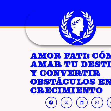
Amor fati: có
amar tu dest
y convertir
obstáculos e
crecimiento