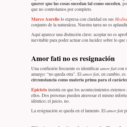
querer que las cosas sucedan tal como suceden
, p
que no controlamos por completo.
Marco Aurelio
lo expresa con claridad en sus
Medita
conjunto de la naturaleza. Nuestra tarea no es aplaudi
Aquí aparece una distinción clave: aceptar no es aprob
inevitable para poder actuar con lucidez sobre lo que
Amor fati no es resignación
Una confusión frecuente es identificar
amor fati
con r
amargo: “no queda otra”. El
amor fati
, en cambio, es 
circunstancia como materia prima para el carácte
Epicteto
insistía en que los acontecimientos externos 
ellos. Dos personas pueden atravesar el mismo infortun
idéntico; el juicio, no.
La resignación se queda en el lamento. El
amor fati
p