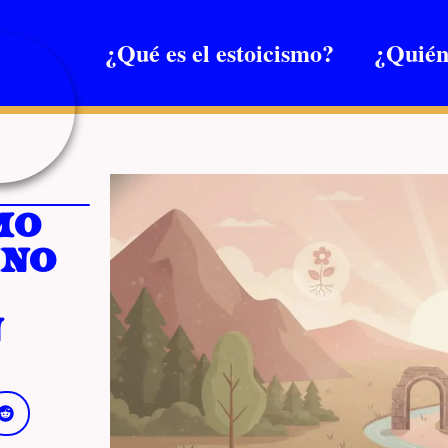
¿Qué es el estoicismo?
¿Quién
mo
ino
n