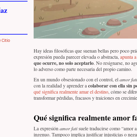
az
 Citio
Hay ideas filosóficas que suenan bellas pero poco prá
expresión pueda parecer elevada o abstracta,
apunta a 
que ocurre, no solo aceptarlo
. No resignarse, no agu
lo adverso como parte necesaria del propio camino.
En un mundo obsesionado con el control, el
amor fat
colaborar con ella sin p
con la realidad y aprender a
qué significa realmente amar el destino
, cómo se dife
transformar pérdidas, fracasos y traiciones en crecimie
Qué significa realmente amor fa
La expresión
amor fati
suele traducirse como “amor a
ingenuo. Tampoco implica justificar injusticias o negar