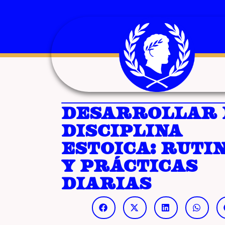
Desarrollar 
disciplina
estoica: ruti
y prácticas
diarias