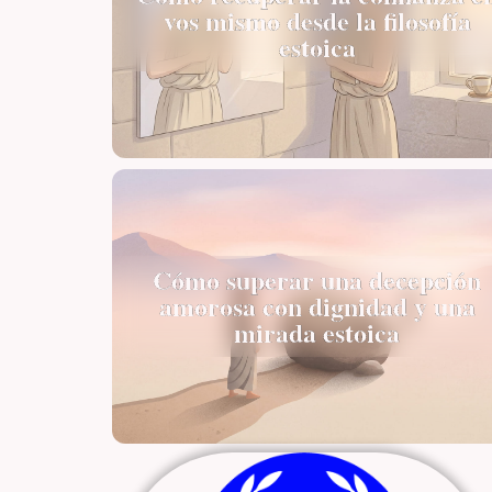
vos mismo desde la filosofía
estoica
Cómo superar una decepción
amorosa con dignidad y una
mirada estoica