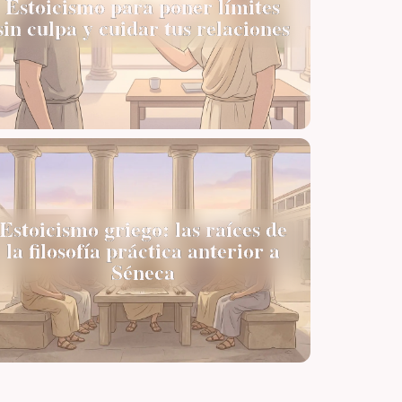
Estoicismo para poner límites
sin culpa y cuidar tus relaciones
Estoicismo griego: las raíces de
la filosofía práctica anterior a
Séneca