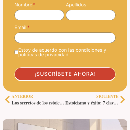
Nombre
Apellidos
Email
Estoy de acuerdo con las condiciones y
políticas de privacidad.
ANTERIOR
SIGUIENTE
Los secretos de los estoicos para vivir sin estrés
Estoicismo y éxito: 7 claves para conquistar tus metas