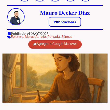
Mauro Decker Díaz
Publicaciones
Publicado el 28/07/2025.
Epicteto
,
Marco Aurelio
,
Portada
,
Séneca
Agregar a Google Discover