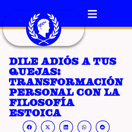
Dile adiós a tus
quejas:
transformación
personal con la
filosofía
estoica