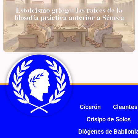
Estoicismo griego: las raíces de la
filosofía práctica anterior a Séneca
Cicerón
Cleantes
Crisipo de Solos
Diógenes de Babiloni