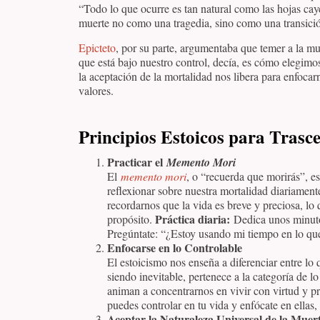
“Todo lo que ocurre es tan natural como las hojas caye
muerte no como una tragedia, sino como una transición
Epicteto
, por su parte, argumentaba que temer a la mu
que está bajo nuestro control, decía, es cómo elegimo
la aceptación de la mortalidad nos libera para enfocar
valores.
Principios Estoicos para Trasc
Practicar el
Memento Mori
El
memento mori
, o “recuerda que morirás”, es
reflexionar sobre nuestra mortalidad diariamente
recordarnos que la vida es breve y preciosa, l
Práctica diaria:
propósito.
Dedica unos minutos 
Pregúntate: “¿Estoy usando mi tiempo en lo qu
Enfocarse en lo Controlable
El estoicismo nos enseña a diferenciar entre lo 
siendo inevitable, pertenece a la categoría de lo
animan a concentrarnos en vivir con virtud y p
puedes controlar en tu vida y enfócate en ellas
Aceptar la Naturaleza Universal de la Muer