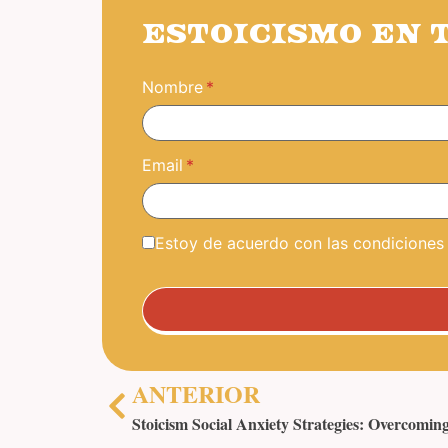
ESTOICISMO EN 
Nombre
Email
Estoy de acuerdo con las condiciones y
ANTERIOR
Stoicism Social Anxiety Strategies: Overcomin