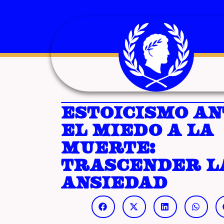
Estoicismo an
el miedo a la
Muerte:
trascender l
Ansiedad