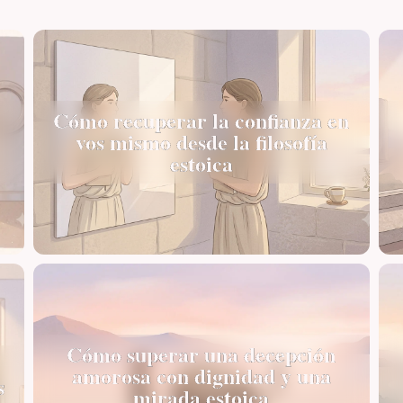
Cómo recuperar la confianza en
vos mismo desde la filosofía
estoica
Cómo superar una decepción
amorosa con dignidad y una
s
mirada estoica