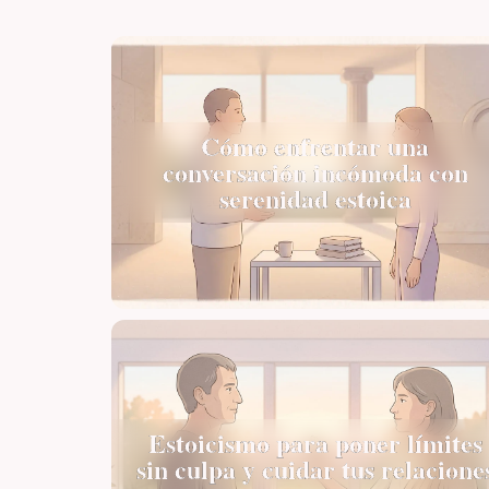
Cómo enfrentar una
conversación incómoda con
serenidad estoica
Estoicismo para poner límites
sin culpa y cuidar tus relacione