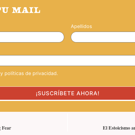
TU MAIL
Apellidos
 políticas de privacidad.
g Fear
El Estoicismo an