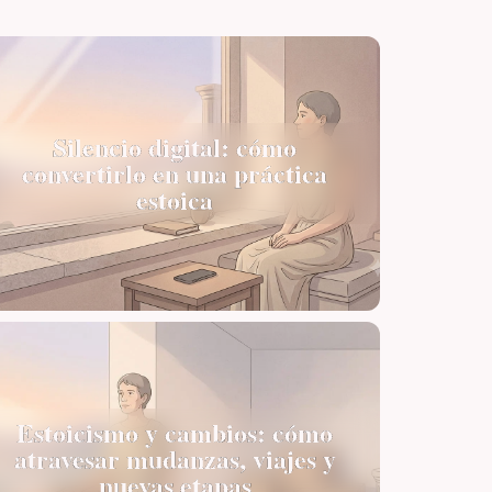
Silencio digital: cómo
convertirlo en una práctica
estoica
Estoicismo y cambios: cómo
atravesar mudanzas, viajes y
nuevas etapas