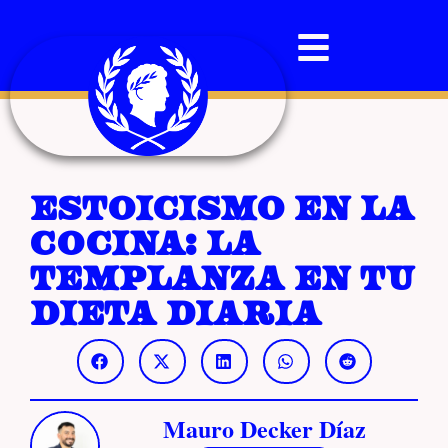
Estoicismo en la
cocina: la
templanza en tu
dieta diaria
Mauro Decker Díaz