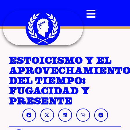
Estoicismo y el
aprovechamient
del tiempo:
fugacidad y
presente