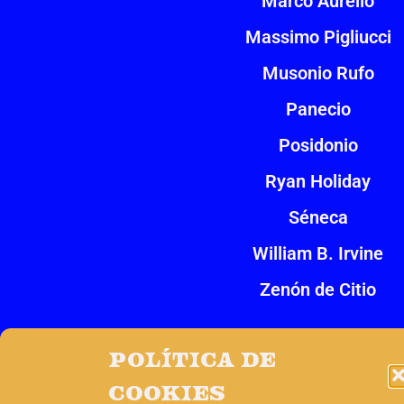
Marco Aurelio
Massimo Pigliucci
Musonio Rufo
Panecio
Posidonio
Ryan Holiday
Séneca
William B. Irvine
Zenón de Citio
Política de
Impulsado por
Tres Barbas
cookies