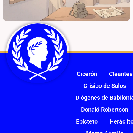
Cicerón
Cleantes
Crisipo de Solos
Diógenes de Babiloni
Donald Robertson
Epicteto
Heráclit