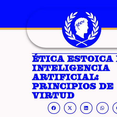
Ética estoica 
inteligencia
artificial:
principios de
virtud