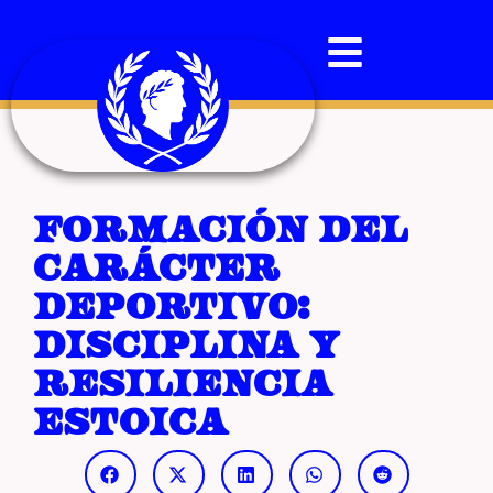
Formación del
carácter
deportivo:
disciplina y
resiliencia
estoica