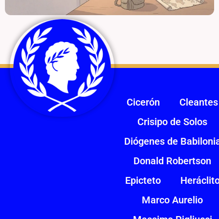
Cicerón
Cleantes
Crisipo de Solos
Diógenes de Babiloni
Donald Robertson
Epicteto
Heráclit
Marco Aurelio