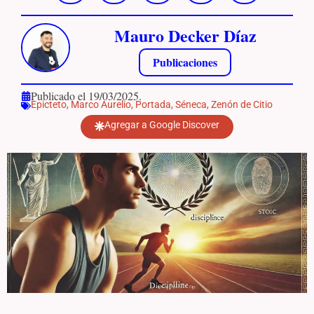
Mauro Decker Díaz
Publicaciones
Publicado el 19/03/2025.
Epicteto
,
Marco Aurelio
,
Portada
,
Séneca
,
Zenón de Citio
Agregar a Google Discover