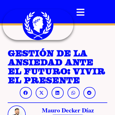
Gestión de la
ansiedad ante
el futuro: vivir
el presente
Mauro Decker Díaz