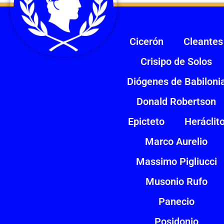
Cicerón
Cleantes
Crisipo de Solos
Diógenes de Babiloni
Donald Robertson
Epicteto
Heráclit
Marco Aurelio
Massimo Pigliucci
Musonio Rufo
Panecio
Posidonio