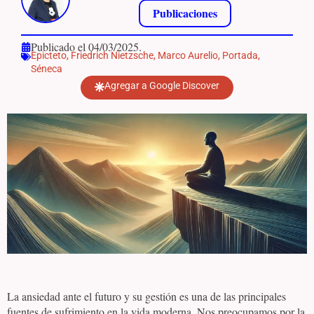
Publicaciones
Publicado el 04/03/2025.
Epicteto
,
Friedrich Nietzsche
,
Marco Aurelio
,
Portada
,
Séneca
Agregar a Google Discover
La ansiedad ante el futuro y su gestión es una de las principales
fuentes de sufrimiento en la vida moderna. Nos preocupamos por la