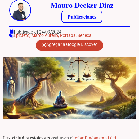
Mauro Decker Díaz
Publicaciones
Publicado el 24/09/2024.
Epicteto
,
Marco Aurelio
,
Portada
,
Séneca
Agregar a Google Discover
virtudes estoicas
Las
constituyen el
pilar fundamental del