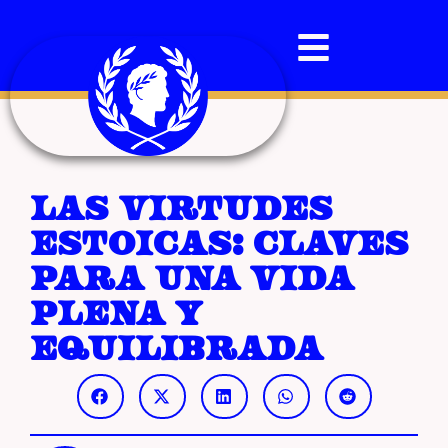
Las virtudes
estoicas: claves
para una vida
plena y
equilibrada