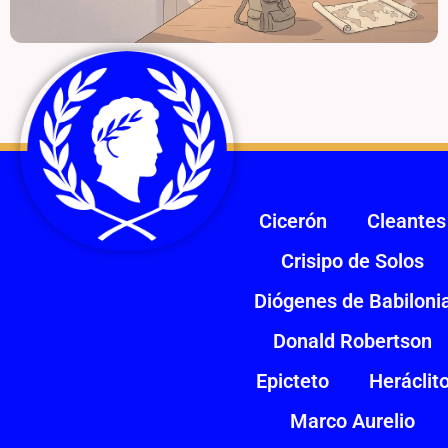
Cicerón
Cleantes
Crisipo de Solos
Diógenes de Babiloni
Donald Robertson
Epicteto
Heráclit
Marco Aurelio