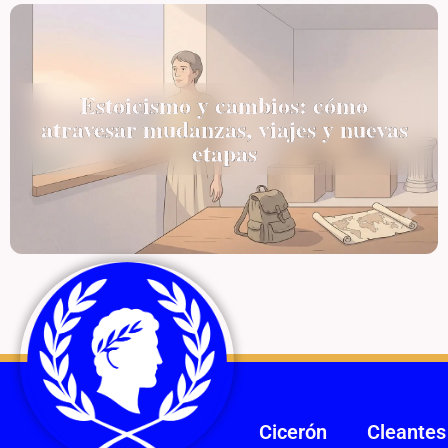
Estoicismo y cambios: cómo
atravesar mudanzas, viajes y nuevas
etapas
Cicerón
Cleantes