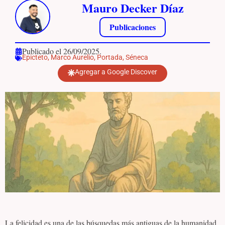
Mauro Decker Díaz
Publicaciones
Publicado el 26/09/2025.
Epicteto
,
Marco Aurelio
,
Portada
,
Séneca
Agregar a Google Discover
La felicidad es una de las búsquedas más antiguas de la humanidad.