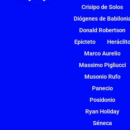
Crisipo de Solos
Diógenes de Babiloni
Donald Robertson
Epicteto
Heráclit
Marco Aurelio
Massimo Pigliucci
Musonio Rufo
Panecio
Posidonio
Ryan Holiday
Séneca