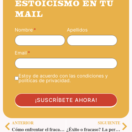
ESTOICISMO EN TU
MAIL
Nombre
Apellidos
Email
Estoy de acuerdo con las condiciones y
políticas de privacidad.
ANTERIOR
SIGUIENTE
Cómo enfrentar el fracaso con sabiduría estoica
¿Éxito o fracaso? La perspectiva de tu mentalidad