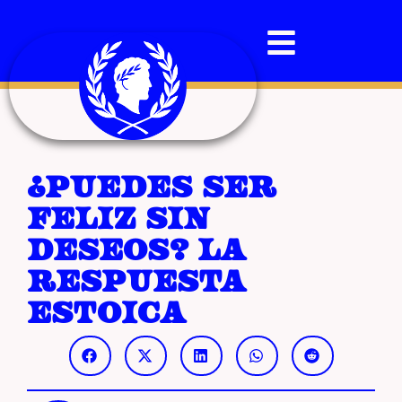
¿Puedes ser
feliz sin
deseos? La
respuesta
estoica