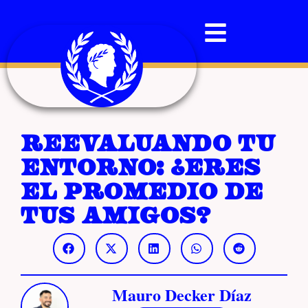
Reevaluando tu
entorno: ¿eres
el promedio de
tus amigos?
Mauro Decker Díaz