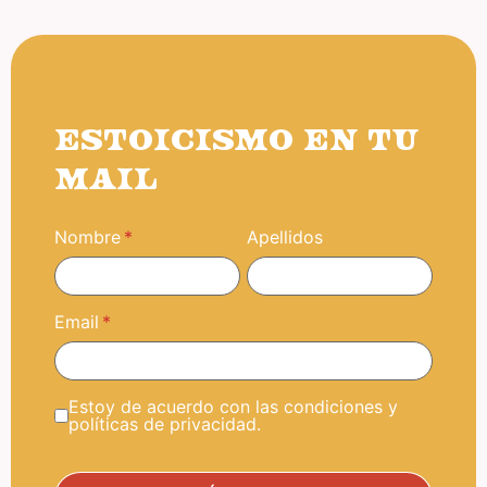
ESTOICISMO EN TU
MAIL
Nombre
Apellidos
Email
Estoy de acuerdo con las condiciones y
políticas de privacidad.