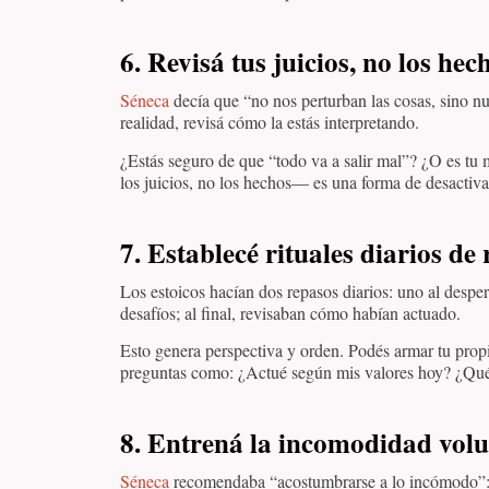
6.
Revisá tus juicios, no los hec
Séneca
decía que “no nos perturban las cosas, sino nu
realidad, revisá cómo la estás interpretando.
¿Estás seguro de que “todo va a salir mal”? ¿O es tu
los juicios, no los hechos— es una forma de desactiv
7.
Establecé rituales diarios de 
Los estoicos hacían dos repasos diarios: uno al desper
desafíos; al final, revisaban cómo habían actuado.
Esto genera perspectiva y orden. Podés armar tu propia
preguntas como: ¿Actué según mis valores hoy? ¿Qué
8.
Entrená la incomodidad volu
Séneca
recomendaba “acostumbrarse a lo incómodo”: c