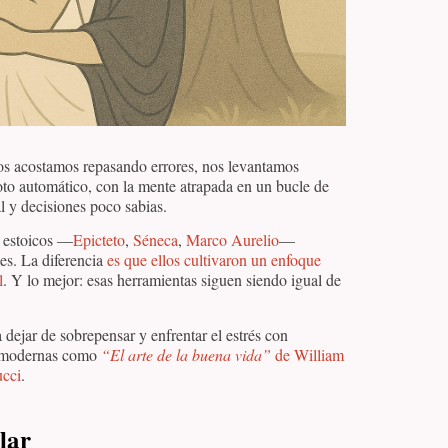
Nos acostamos repasando errores, nos levantamos
loto automático, con la mente atrapada en un bucle de
l y decisiones poco sabias.
s estoicos —
Epicteto
,
Séneca
,
Marco Aurelio
—
es. La diferencia
es que ellos cultivaron un enfoque
l
. Y lo mejor: esas herramientas siguen siendo igual de
 dejar de sobrepensar y enfrentar el estrés con
es modernas como
“El arte de la buena vida”
de William
ucci
.
lar