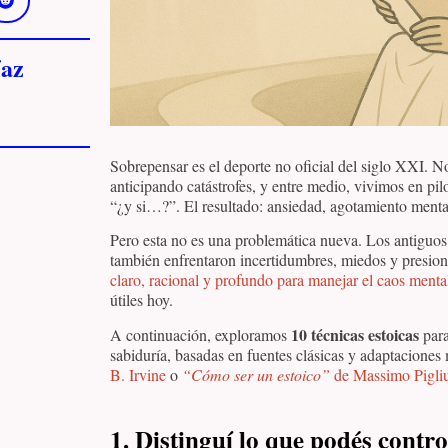
az
Sobrepensar es el deporte no oficial del siglo XXI. 
anticipando catástrofes, y entre medio, vivimos en pi
“¿y si…?”. El resultado: ansiedad, agotamiento menta
Pero esta no es una problemática nueva. Los antiguo
también enfrentaron incertidumbres, miedos y presion
claro, racional y profundo para manejar el caos menta
útiles hoy.
10 técnicas estoicas
A continuación, exploramos
para
sabiduría, basadas en fuentes clásicas y adaptacion
B. Irvine
o
“Cómo ser un estoico”
de Massimo Pigli
1.
Distinguí lo que podés contro