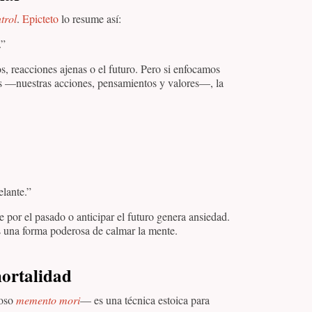
trol
.
Epicteto
lo resume así:
.”
, reacciones ajenas o el futuro. Pero si enfocamos
 —nuestras acciones, pensamientos y valores—, la
elante.”
e por el pasado o anticipar el futuro genera ansiedad.
es una forma poderosa de calmar la mente.
ortalidad
moso
memento mori
— es una técnica estoica para