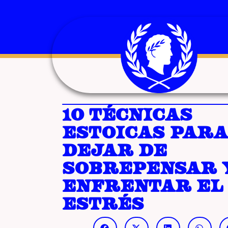
10 técnicas
estoicas para
dejar de
sobrepensar 
enfrentar el
estrés