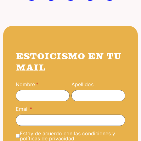
ESTOICISMO EN TU
MAIL
Nombre
Apellidos
Email
Estoy de acuerdo con las condiciones y
políticas de privacidad.