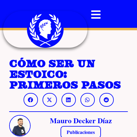
Cómo ser un
estoico:
primeros pasos
Mauro Decker Díaz
Publicaciones