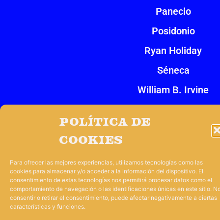
Panecio
Posidonio
Ryan Holiday
Séneca
William B. Irvine
Zenón de Citio
Política de
cookies
Impulsado por
Tres Barbas
Para ofrecer las mejores experiencias, utilizamos tecnologías como las
cookies para almacenar y/o acceder a la información del dispositivo. El
consentimiento de estas tecnologías nos permitirá procesar datos como el
comportamiento de navegación o las identificaciones únicas en este sitio. N
consentir o retirar el consentimiento, puede afectar negativamente a ciertas
características y funciones.