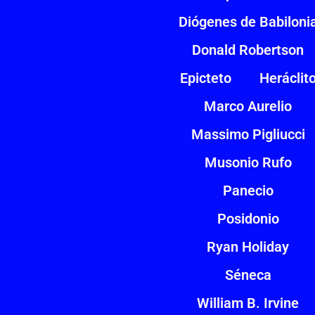
Diógenes de Babiloni
Donald Robertson
Epicteto
Heráclit
Marco Aurelio
Massimo Pigliucci
Musonio Rufo
Panecio
Posidonio
Ryan Holiday
Séneca
William B. Irvine