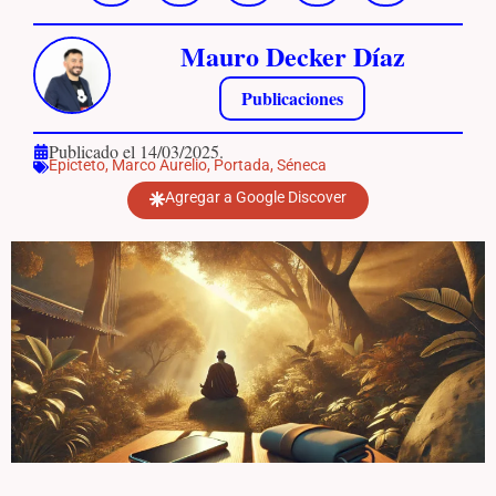
Mauro Decker Díaz
Publicaciones
Publicado el 14/03/2025.
Epicteto
,
Marco Aurelio
,
Portada
,
Séneca
Agregar a Google Discover