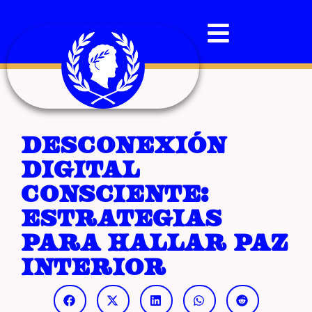
Desconexión
digital
consciente:
estrategias
para hallar paz
interior