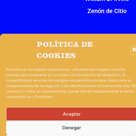
Zenón de Citio
Impulsado por
Tres Barbas
Política de
cookies
Para ofrecer las mejores experiencias, utilizamos tecnologías como las
cookies para almacenar y/o acceder a la información del dispositivo. El
consentimiento de estas tecnologías nos permitirá procesar datos como el
comportamiento de navegación o las identificaciones únicas en este sitio. N
consentir o retirar el consentimiento, puede afectar negativamente a ciertas
características y funciones.
Aceptar
Denegar