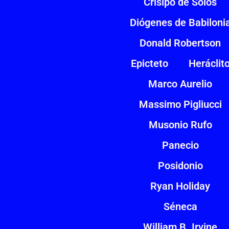
Crisipo de Solos
Diógenes de Babiloni
Donald Robertson
Epicteto
Heráclit
Marco Aurelio
Massimo Pigliucci
Musonio Rufo
Panecio
Posidonio
Ryan Holiday
Séneca
William B. Irvine