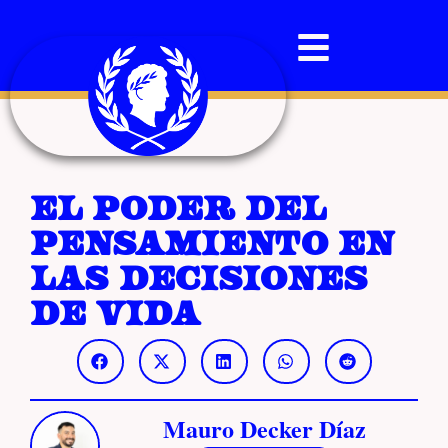
El poder del
pensamiento en
las decisiones
de vida
Mauro Decker Díaz