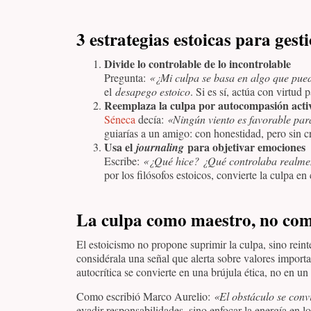
3 estrategias estoicas para gest
Divide lo controlable de lo incontrolable
Pregunta:
«¿Mi culpa se basa en algo que pue
el
desapego estoico
. Si es sí, actúa con virtud 
Reemplaza la culpa por autocompasión acti
Séneca
decía:
«Ningún viento es favorable par
guiarías a un amigo: con honestidad, pero sin cr
Usa el
para objetivar emociones
journaling
Escribe:
«¿Qué hice? ¿Qué controlaba realme
por los filósofos estoicos, convierte la culpa en 
La culpa como maestro, no com
El estoicismo no propone suprimir la culpa, sino reint
considérala una señal que alerta sobre valores importan
autocrítica se convierte en una brújula ética, no en un 
Como escribió Marco Aurelio:
«El obstáculo se conv
evadir responsabilidades, sino enfocar la energía en lo