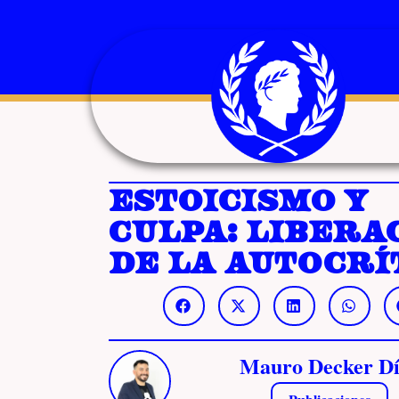
Estoicismo y
culpa: Libera
de la autocrí
Mauro Decker Dí