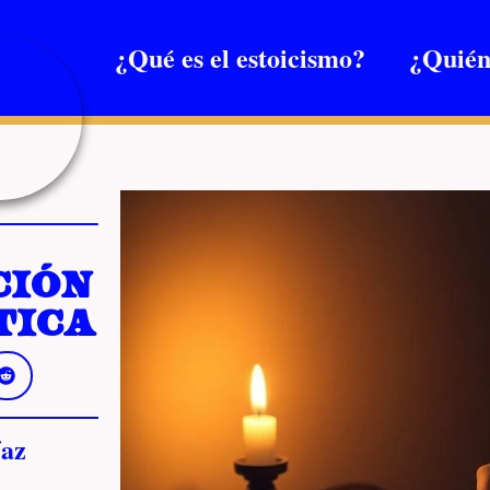
¿Qué es el estoicismo?
¿Quién
ción
tica
az