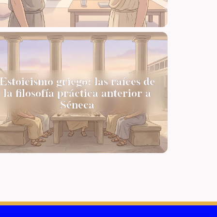
Estoicismo griego: las raíces de
la filosofía práctica anterior a
Séneca