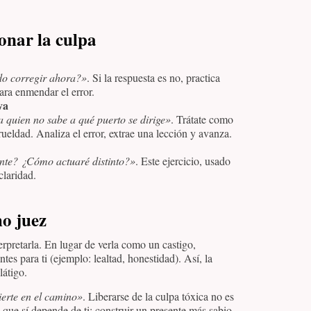
ionar la culpa
do corregir ahora?»
. Si la respuesta es no, practica
para enmendar el error.
va
a quien no sabe a qué puerto se dirige»
. Trátate como
ueldad. Analiza el error, extrae una lección y avanza.
nte? ¿Cómo actuaré distinto?»
. Este ejercicio, usado
claridad.
o juez
erpretarla. En lugar de verla como un castigo,
tes para ti (ejemplo: lealtad, honestidad). Así, la
látigo.
ierte en el camino»
. Liberarse de la culpa tóxica no es
 que sí depende de ti: construir un presente más sabio.