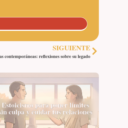
SIGUIENTE
as contemporáneas: reflexiones sobre su legado
Estoicismo para poner límites
sin culpa y cuidar tus relaciones