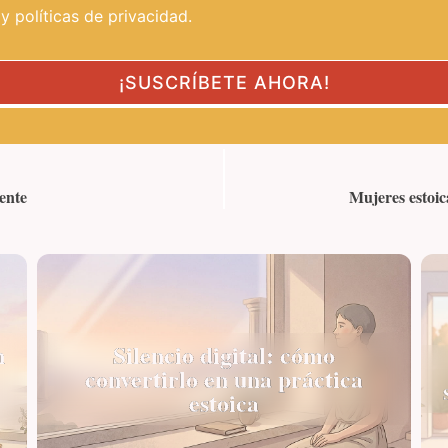
 políticas de privacidad.
ente
Mujeres estoic
n
Silencio digital: cómo
convertirlo en una práctica
estoica