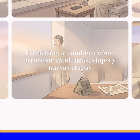
Estoicismo y cambios: cómo
atravesar mudanzas, viajes y
nuevas etapas