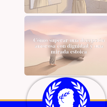
Cómo superar una decepción
amorosa con dignidad y una
mirada estoica