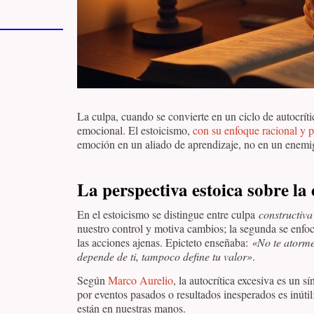
La culpa, cuando se convierte en un ciclo de autocríti
emocional. El estoicismo,
con su enfoque racional y p
emoción en un aliado de aprendizaje, no en un enemi
La perspectiva estoica sobre la
En el estoicismo se distingue entre culpa
constructiva
nuestro control y motiva cambios; la segunda se enf
las acciones ajenas. Epicteto enseñaba:
«No te atormen
depende de ti, tampoco define tu valor»
.
Según
Marco Aurelio
, la autocrítica excesiva es un s
por eventos pasados o resultados inesperados es inútil:
están en nuestras manos.