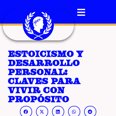
Estoicismo y
desarrollo
personal:
claves para
vivir con
propósito