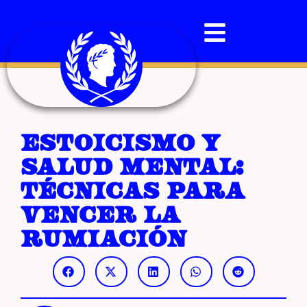
Estoicismo y
salud mental:
técnicas para
vencer la
rumiación