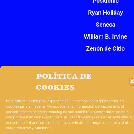
Posidonio
Ryan Holiday
Séneca
William B. Irvine
Zenón de Citio
Impulsado por
Tres Barbas
Política de
cookies
Para ofrecer las mejores experiencias, utilizamos tecnologías como las
cookies para almacenar y/o acceder a la información del dispositivo. El
consentimiento de estas tecnologías nos permitirá procesar datos como el
comportamiento de navegación o las identificaciones únicas en este sitio. N
consentir o retirar el consentimiento, puede afectar negativamente a ciertas
características y funciones.