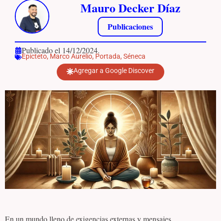
Mauro Decker Díaz
Publicaciones
Publicado el 14/12/2024.
Epicteto
,
Marco Aurelio
,
Portada
,
Séneca
Agregar a Google Discover
En un mundo lleno de exigencias externas y mensajes