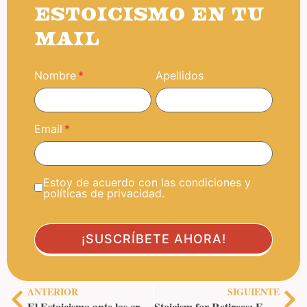
ESTOICISMO EN TU
MAIL
Nombre
Apellidos
Email
Estoy de acuerdo con las condiciones y
políticas de privacidad.
ANTERIOR
SIGUIENTE
El Estoicismo ante las críticas: consejos para no dejarte afectar
Stoicism for Retirees: Embracing Life’s Next Chapter