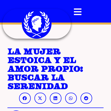
La Mujer
Estoica y el
Amor Propio:
buscar la
serenidad