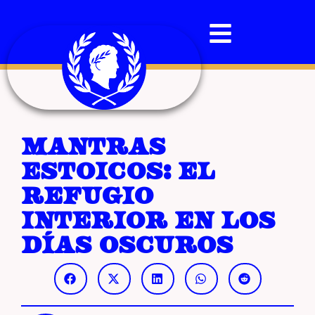
Mantras
estoicos: el
refugio
interior en los
días oscuros