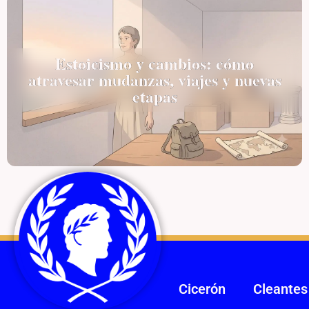
Estoicismo y cambios: cómo
atravesar mudanzas, viajes y nuevas
etapas
Cicerón
Cleantes