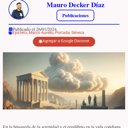
Mauro Decker Díaz
Publicaciones
Publicado el 26/01/2024.
Epicteto
,
Marco Aurelio
,
Portada
,
Séneca
Agregar a Google Discover
En la búsqueda de la serenidad y el equilibrio en la vida cotidiana,