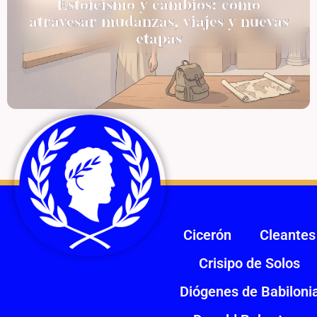
Estoicismo y cambios: cómo
atravesar mudanzas, viajes y nuevas
etapas
Cicerón
Cleantes
Crisipo de Solos
Diógenes de Babiloni