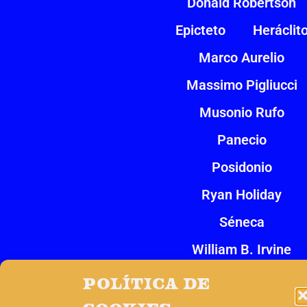
Donald Robertson
Epicteto
Heráclit
Marco Aurelio
Massimo Pigliucci
Musonio Rufo
Panecio
Posidonio
Ryan Holiday
Séneca
William B. Irvine
Zenón de Citio
Política de