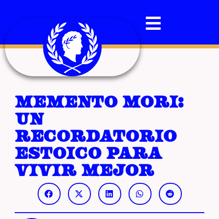
Memento Mori:
un
recordatorio
estoico para
vivir mejor