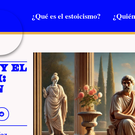
¿Qué es el estoicismo?
¿Quién
y el
:
n
az