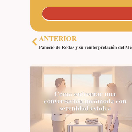
ANTERIOR
Panecio de Rodas y su reinterpretación del M
Cómo enfrentar una
conversación incómoda con
serenidad estoica