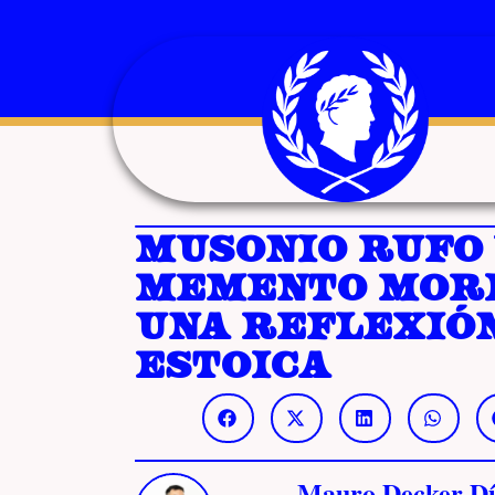
Musonio Rufo 
memento mori
una reflexió
estoica
Mauro Decker Dí