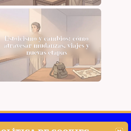
Estoicismo y cambios: cómo
atravesar mudanzas, viajes y
nuevas etapas
s
Diógenes de Babilonia