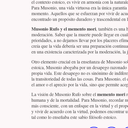
el contexto estoico, es vivir en armonía con la natural
Para Musonio, una vida virtuosa era la única garantía
momento. Aquellos que se esfuerzan por vivir de acue
encontrado un propósito duradero y trascendental en l
Musonio Rufo y el memento mori
, también es una h
moderación. Saber que la muerte puede llegar en cual
prioridades, a no dejarnos llevar por los placeres ef
creía que la vida debería ser una preparación continu
en una existencia caracterizada por la moderación, la ju
Otro elemento crucial en la enseñanza de Musonio sobr
estoica, Musonio abogaba por un desapego razonado de 
propia vida. Este desapego no es sinónimo de indifer
la transitoriedad de todas las cosas. Para Musonio, e
el amor o el aprecio por la vida, sino que permite ac
memento mori
La visión de Musonio Rufo sobre el
r
humana y de la mortalidad. Para Musonio, recordar nu
más consciente, con un enfoque en la virtud y el propó
y vivir de acuerdo con la virtud, podemos encontrar u
tal como lo enseñaba este sabio filósofo estoico.