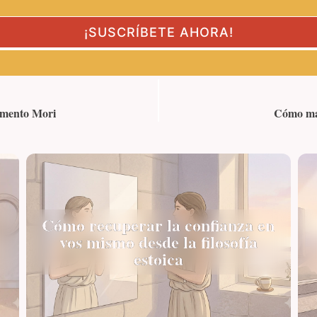
emento Mori
Cómo man
Cómo recuperar la confianza en
vos mismo desde la filosofía
estoica