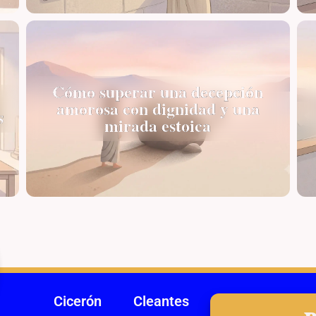
Cómo superar una decepción
amorosa con dignidad y una
s
mirada estoica
Cicerón
Cleantes
Crisipo de Solo