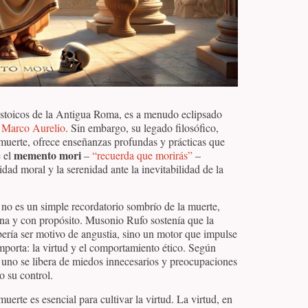
estoicos de la Antigua Roma, es a menudo eclipsado
y
Marco Aurelio
. Sin embargo, su legado filosófico,
a muerte, ofrece enseñanzas profundas y prácticas que
memento mori
e el
–
“recuerda que morirás”
–
ad moral y la serenidad ante la inevitabilidad de la
a no es un simple recordatorio sombrío de la muerte,
ena y con propósito. Musonio Rufo sostenía que la
ería ser motivo de angustia, sino un motor que impulse
mporta: la virtud y el comportamiento ético. Según
a, uno se libera de miedos innecesarios y preocupaciones
o su control.
erte es esencial para cultivar la virtud. La virtud, en