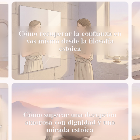
Cómo recuperar la confianza en
vos mismo desde la filosofía
estoica
Cómo superar una decepción
amorosa con dignidad y una
s
mirada estoica