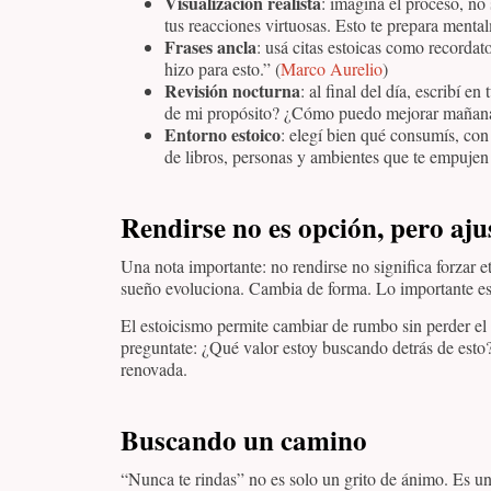
Visualización realista
: imaginá el proceso, no s
tus reacciones virtuosas. Esto te prepara mentalm
Frases ancla
: usá citas estoicas como recordat
hizo para esto.” (
Marco Aurelio
)
Revisión nocturna
: al final del día, escribí
de mi propósito? ¿Cómo puedo mejorar mañan
Entorno estoico
: elegí bien qué consumís, co
de libros, personas y ambientes que te empujen
Rendirse no es opción, pero ajus
Una nota importante: no rendirse no significa forzar e
sueño evoluciona. Cambia de forma. Lo importante es 
El estoicismo permite cambiar de rumbo sin perder el n
preguntate: ¿Qué valor estoy buscando detrás de esto
renovada.
Buscando un camino
“Nunca te rindas” no es solo un grito de ánimo. Es 