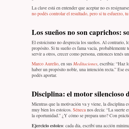
La clave está en entender que aceptar no es resignarse
no podés controlar el resultado, pero sí tu esfuerzo, tu
Los sueños no son caprichos: s
El estoicismo no desprecia los sueños. Al contrario, l
propósito. Si tu sueño es fama vacía, probablemente te 
servir a otros, crecer como persona, entonces tenés u
Marco Aurelio
, en sus
Meditaciones
, escribía: “Haz 
haber un propósito noble, una intención recta.” Ese e
podés aportar.
Disciplina: el motor silencioso 
Mientras que la motivación va y viene, la disciplina e
muy bien los estoicos.
Séneca
nos decía: “La suerte e
la oportunidad.” ¿Y cómo se prepara uno? Con práctic
Ejercicio estoico
: cada día, escribí una acción mínim