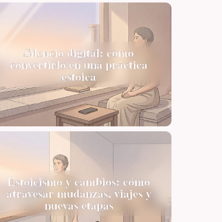
Silencio digital: cómo
convertirlo en una práctica
estoica
Estoicismo y cambios: cómo
atravesar mudanzas, viajes y
nuevas etapas