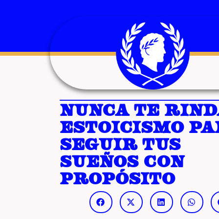
Nunca te rind
estoicismo p
seguir tus
sueños con
propósito