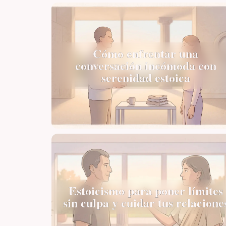
Cómo enfrentar una
conversación incómoda con
serenidad estoica
Estoicismo para poner límites
sin culpa y cuidar tus relacione