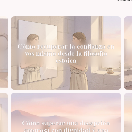
Cómo recuperar la confianza en
vos mismo desde la filosofía
estoica
Cómo superar una decepción
amorosa con dignidad y una