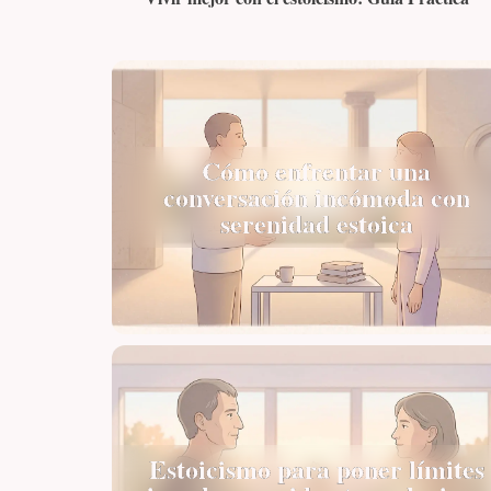
Cómo enfrentar una
conversación incómoda con
serenidad estoica
Estoicismo para poner límites