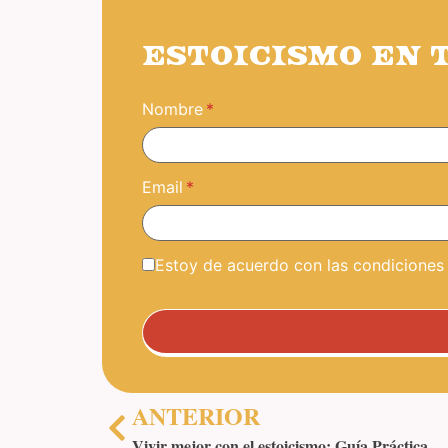
ESTOICISMO EN 
Nombre
Email
Estoy de acuerdo con las condiciones y
ANTERIOR
Vivir mejor con el estoicismo: Guía Práctica