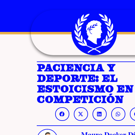
Paciencia y
deporte: el
estoicismo en
competición
Mauro Decker Dí