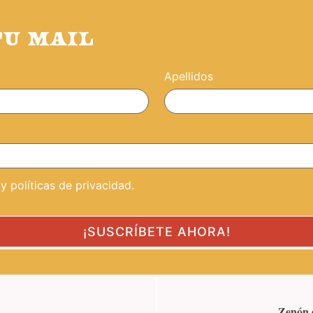
TU MAIL
Apellidos
 políticas de privacidad.
Zenón d