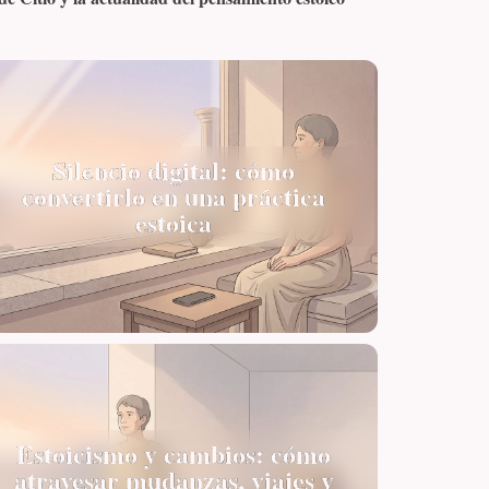
Silencio digital: cómo
convertirlo en una práctica
estoica
Estoicismo y cambios: cómo
atravesar mudanzas, viajes y