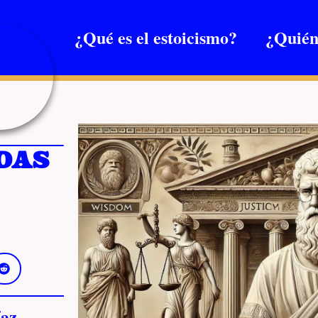
¿Qué es el estoicismo?
¿Quién
das
az