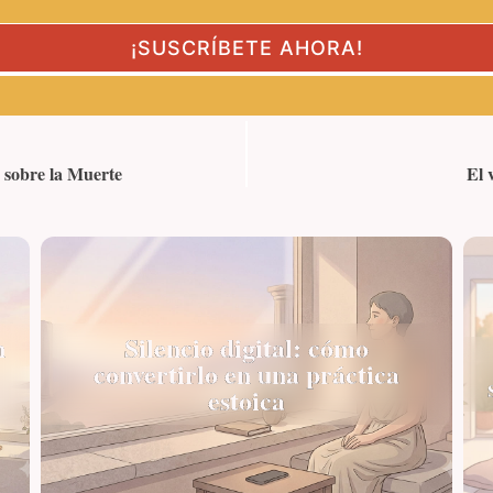
s sobre la Muerte
El 
n
Silencio digital: cómo
convertirlo en una práctica
estoica