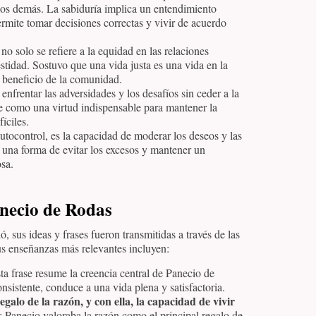
os demás. La sabiduría implica un entendimiento
mite tomar decisiones correctas y vivir de acuerdo
a no solo se refiere a la equidad en las relaciones
stidad. Sostuvo que una vida justa es una vida en la
n beneficio de la comunidad.
a enfrentar las adversidades y los desafíos sin ceder a la
je como una virtud indispensable para mantener la
íciles.
autocontrol, es la capacidad de moderar los deseos y las
una forma de evitar los excesos y mantener un
sa.
anecio de Rodas
 sus ideas y frases fueron transmitidas a través de las
us enseñanzas más relevantes incluyen:
sta frase resume la creencia central de Panecio de
nsistente, conduce a una vida plena y satisfactoria.
alo de la razón, y con ella, la capacidad de vivir
: Panecio valoraba la razón como el principal regalo de