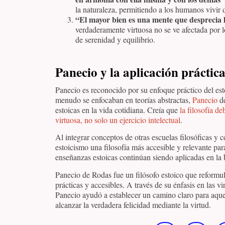
la naturaleza, permitiendo a los humanos vivir 
“El mayor bien es una mente que desprecia 
verdaderamente virtuosa no se ve afectada por lo
de serenidad y equilibrio.
Panecio y la aplicación práctic
Panecio es reconocido por su enfoque práctico del esto
menudo se enfocaban en teorías abstractas,
Panecio
de
estoicas en la vida cotidiana. Creía que
la filosofía d
virtuosa, no solo un ejercicio intelectual
.
Al integrar conceptos de otras escuelas filosóficas y c
estoicismo una filosofía más accesible y relevante pa
enseñanzas estoicas continúan siendo aplicadas en la 
Panecio de Rodas fue un filósofo estoico que reformul
prácticas y accesibles. A través de su énfasis en las vi
Panecio ayudó a establecer un camino claro para aque
alcanzar la verdadera felicidad mediante la virtud.