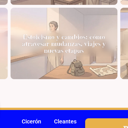
Estoicismo y cambios: cómo
atravesar mudanzas, viajes y
nuevas etapas
Cicerón
Cleantes
Crisipo de Solo
P