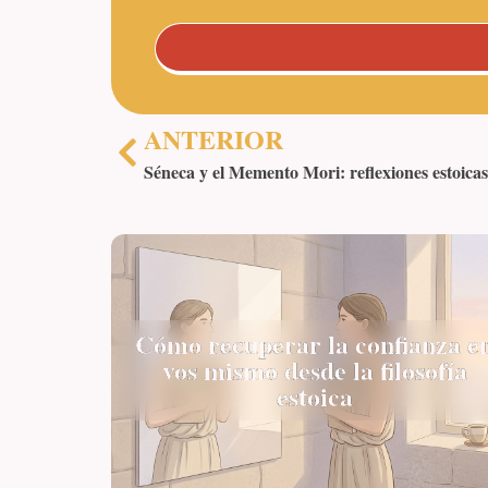
ANTERIOR
Séneca y el Memento Mori: reflexiones estoica
Cómo recuperar la confianza e
vos mismo desde la filosofía
estoica