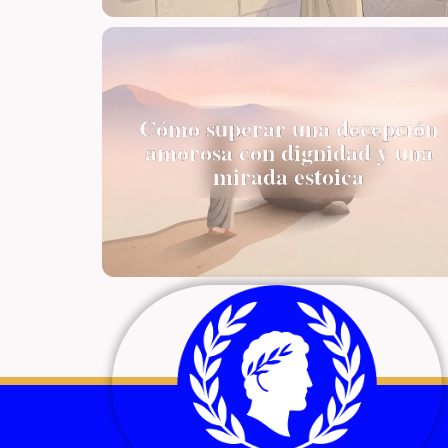
Cómo superar una decepción
amorosa con dignidad y una
mirada estoica