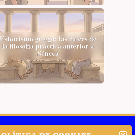
Estoicismo griego: las raíces de
la filosofía práctica anterior a
Séneca
s
Diógenes de Babilonia
olítica de cookies