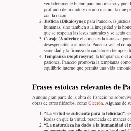
verdaderamente bueno para uno mismo y para l
profundo del mundo y de uno mismo, lo que per
con la razón.
Justicia (Dikaiosyne)
: para Panecio, la justici
humanas, sino también a la integridad y la hone
que se respetan las leyes naturales y se actúa e
Coraje (Andreia)
: el coraje es la fortaleza par
desesperación o al miedo. Panecio veía el cora
serenidad y la firmeza de carácter en tiempos dif
Templanza (Sophrosyne)
: la templanza, o el 
pasiones. Panecio promovía la templanza como 
equilibrio interno que permita una vida armonio
Frases estoicas relevantes de P
Aunque gran parte de la obra de Panecio no sobrevivió,
obras de otros filósofos, como
Cicerón
. Algunas de s
“La virtud es suficiente para la felicidad”
: e
Rodas en que la virtud, practicada de manera co
“La naturaleza ha dado a la humanidad el reg
en armonía con ella misma y con los demás”