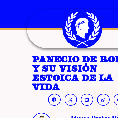
Panecio de Ro
y su visión
estoica de la
vida
Mauro Decker Dí