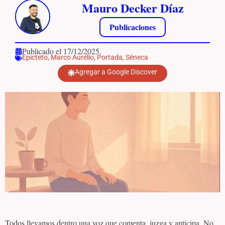
Mauro Decker Díaz
Publicaciones
Publicado el 17/12/2025.
Epicteto
,
Marco Aurelio
,
Portada
,
Séneca
Agregar a Google Discover
Todos llevamos dentro una voz que comenta, juzga y anticipa. No