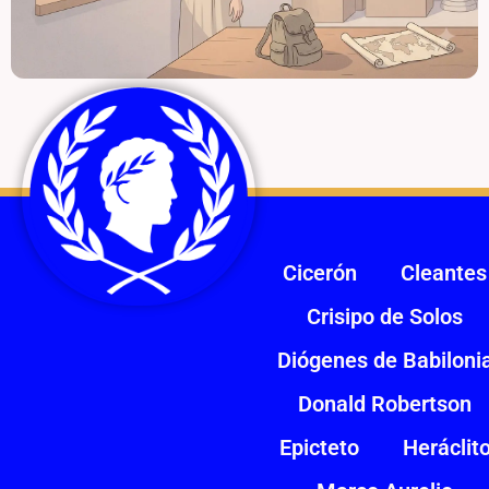
Cicerón
Cleantes
Crisipo de Solos
Diógenes de Babiloni
Donald Robertson
Epicteto
Heráclit