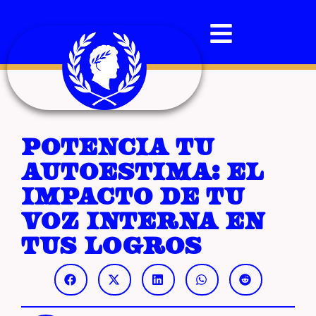
Potencia tu
autoestima: el
impacto de tu
voz interna en
tus logros