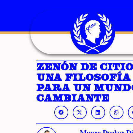
Zenón de Citio
una filosofía
para un mund
cambiante
Mauro Decker Dí