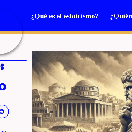
¿Qué es el estoicismo?
¿Quién
:
o
az