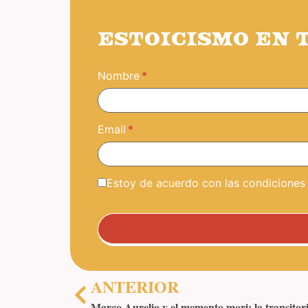
ESTOICISMO EN 
Nombre
Email
Estoy de acuerdo con las condiciones y
ANTERIOR
Marco Aurelio y el memento mori: la transitori