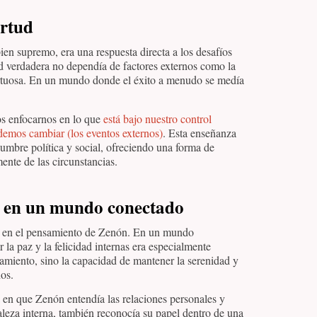
irtud
 bien supremo, era una respuesta directa a los desafíos
d verdadera no dependía de factores externos como la
 virtuosa. En un mundo donde el éxito a menudo se medía
os enfocarnos en lo que
está bajo nuestro control
odemos cambiar (los eventos externos)
. Esta enseñanza
dumbre política y social, ofreciendo una forma de
ente de las circunstancias.
a en un mundo conectado
ave en el pensamiento de Zenón. En un mundo
 la paz y la felicidad internas era especialmente
lamiento, sino la capacidad de mantener la serenidad y
nos.
a en que Zenón entendía las relaciones personales y
aleza interna, también reconocía su papel dentro de una