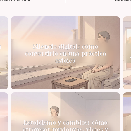
n
Silencio digital: cómo
convertirlo en una práctica
estoica
Estoicismo y cambios: cómo
atravesar mudanzas, viajes y