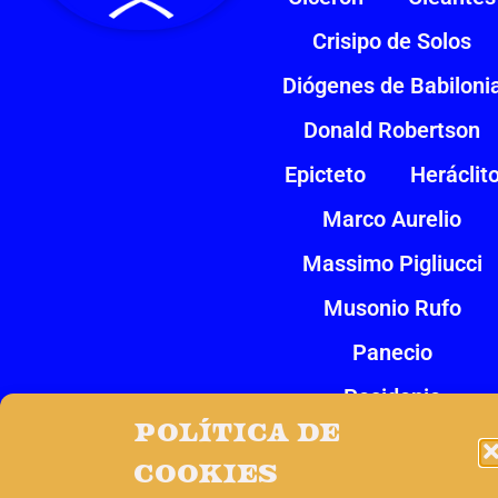
Crisipo de Solos
Diógenes de Babiloni
Donald Robertson
Epicteto
Heráclit
Marco Aurelio
Massimo Pigliucci
Musonio Rufo
Panecio
Posidonio
Política de
Ryan Holiday
cookies
Séneca