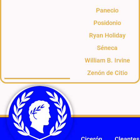
Panecio
Posidonio
Ryan Holiday
Séneca
William B. Irvine
Zenón de Citio
Cicerón
Cleantes