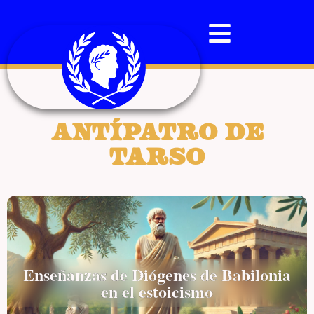
Antípatro de
Tarso
Enseñanzas de Diógenes de Babilonia
en el estoicismo