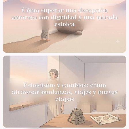
Cómo superar una decepción
amorosa con dignidad y una mirada
estoica
Estoicismo y cambios: cómo
atravesar mudanzas, viajes y nuevas
etapas