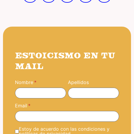
ESTOICISMO EN TU
MAIL
Nombre
Apellidos
Email
Estoy de acuerdo con las condiciones y
políticas de privacidad.