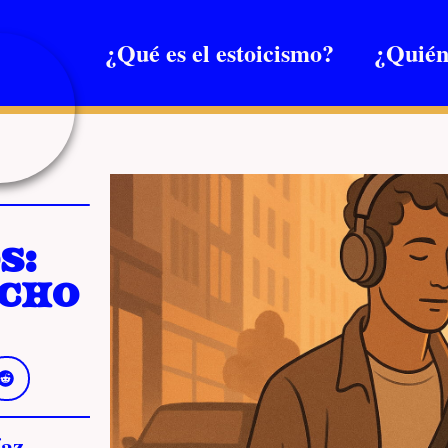
¿Qué es el estoicismo?
¿Quién
s:
echo
az