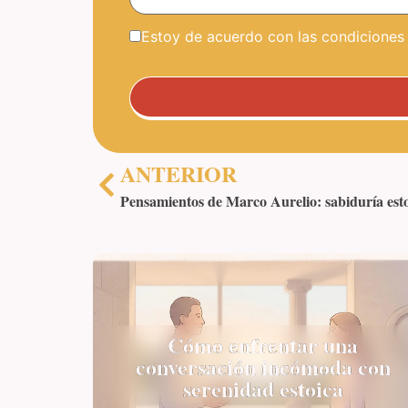
Estoy de acuerdo con las condiciones y
ANTERIOR
Pensamientos de Marco Aurelio: sabiduría esto
Cómo enfrentar una
conversación incómoda con
serenidad estoica