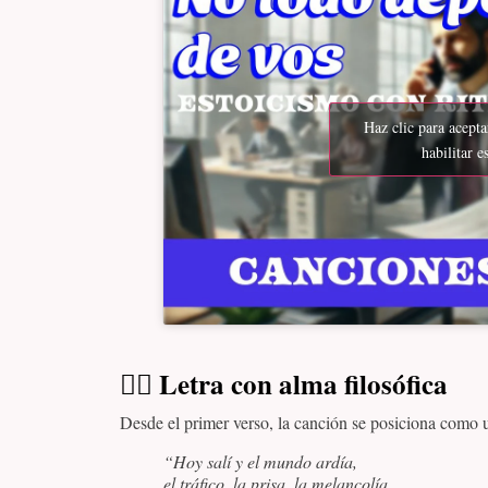
Haz clic para acept
habilitar e
🧘‍♂️
Letra con alma filosófica
Desde el primer verso, la canción se posiciona como 
“Hoy salí y el mundo ardía,
el tráfico, la prisa, la melancolía.