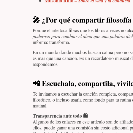
Musonio Rufo –
Sobre la vida y la conducta
🎤
¿Por qué compartir filosofí
Porque el arte toca fibras que los libros a veces no a
poderoso para cambiar el alma que una palabra dich
informa: transforma.
En un mundo donde muchos buscan calma pero no s
es más que una canción. Es un recordatorio musical de
respondemos.
📲
Escuchala, compartila, vivil
Te invitamos a escuchar la canción completa, comparti
filosófico, o incluso usarla como fondo para tu rutina
matinal.
Transparencia ante todo 🛍️
Algunos de los enlaces en este artículo son de afiliad
ellos, puedo ganar una comisión sin costo adicional pa