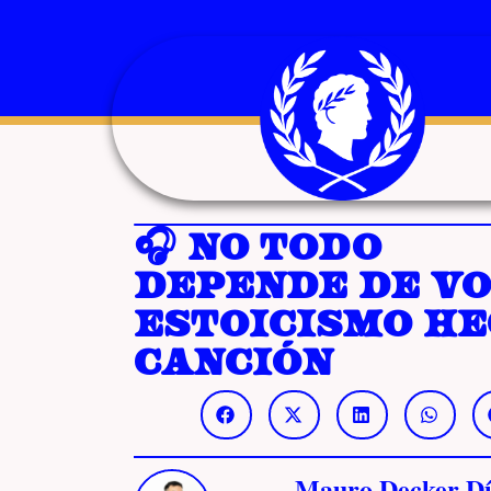
🎧 No Todo
Depende de Vo
Estoicismo H
Canción
Mauro Decker Dí