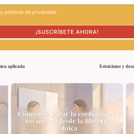
 políticas de privacidad.
ica aplicada
Estoicismo y desa
Cómo recuperar la confianza en
vos mismo desde la filosofía
estoica