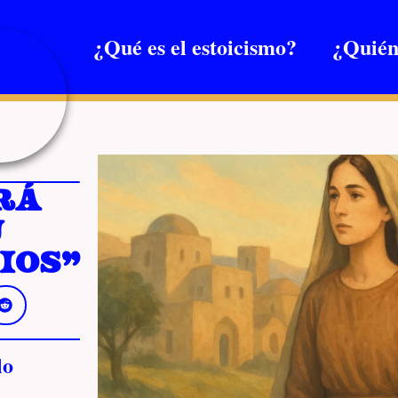
¿Qué es el estoicismo?
¿Quién
rá
u
ios”
lo