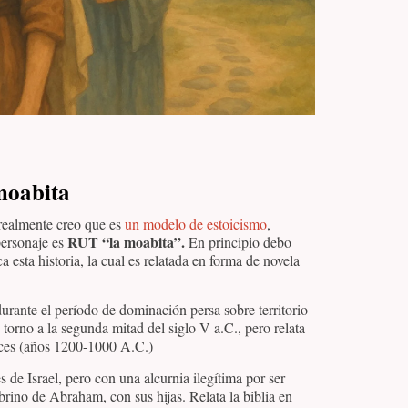
 moabita
 realmente creo que es
un modelo de estoicismo
,
RUT “la moabita”.
personaje es
En principio debo
a esta historia, la cual es relatada en forma de novela
urante el período de dominación persa sobre territorio
n torno a la segunda mitad del siglo V a.C., pero relata
eces (años 1200-1000 A.C.)
s de Israel, pero con una alcurnia ilegítima por ser
brino de Abraham, con sus hijas. Relata la biblia en