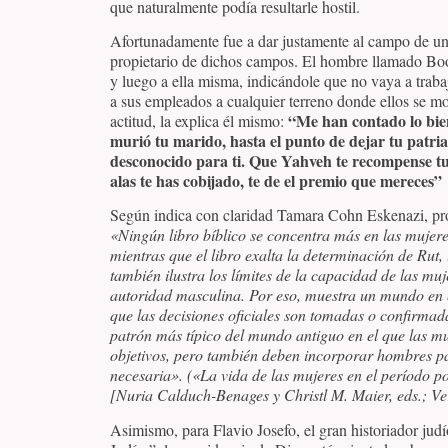
que naturalmente podía resultarle hostil.
Afortunadamente fue a dar justamente al campo de un
propietario de dichos campos. El hombre llamado Booz
y luego a ella misma, indicándole que no vaya a trabaj
a sus empleados a cualquier terreno donde ellos se mo
“Me han contado lo bie
actitud, la explica él mismo:
murió tu marido, hasta el punto de dejar tu patria
desconocido para ti. Que Yahveh te recompense tus
alas te has cobijado, te de el premio que mereces”
Según indica con claridad Tamara Cohn Eskenazi, pr
«Ningún libro bíblico se concentra más en las mujeres
mientras que el libro exalta la determinación de Rut,
también ilustra los límites de la capacidad de las muj
autoridad masculina.
Por eso, muestra un mundo en e
que las decisiones oficiales son tomadas o confirmad
patrón más típico del mundo antiguo en el que las mu
objetivos, pero también deben incorporar hombres pa
necesaria». («La vida de las mujeres en el período po
[Nuria Calduch-Benages y Christl M. Maier, eds.; Ve
Asimismo, para Flavio Josefo, el gran historiador judí