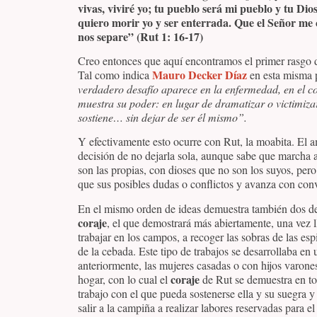
vivas, viviré yo; tu pueblo será mi pueblo y tu Di
quiero morir yo y ser enterrada. Que el Señor me c
nos separe” (Rut 1: 16-17)
Creo entonces que aquí encontramos el primer rasgo d
Mauro Decker Díaz
Tal como indica
en esta misma 
verdadero desafío aparece en la enfermedad, en el con
muestra su poder: en lugar de dramatizar o victimiza
sostiene… sin dejar de ser él mismo”.
Y efectivamente esto ocurre con Rut, la moabita. El am
decisión de no dejarla sola, aunque sabe que marcha 
son las propias, con dioses que no son los suyos, pe
que sus posibles dudas o conflictos y avanza con con
En el mismo orden de ideas demuestra también dos de 
coraje
, el que demostrará más abiertamente, una vez 
trabajar en los campos, a recoger las sobras de las e
de la cebada. Este tipo de trabajos se desarrollaba e
anteriormente, las mujeres casadas o con hijos varone
coraje
hogar, con lo cual el
de Rut se demuestra en to
trabajo con el que pueda sostenerse ella y su suegra 
salir a la campiña a realizar labores reservadas para 