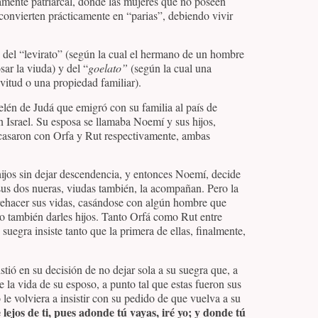
tamente patriarcal, donde las mujeres que no poseen
 convierten prácticamente en “parias”, debiendo vivir
ica del “levirato” (según la cual el hermano de un hombre
sar la viuda) y del “
goelato”
(según la cual una
vitud o una propiedad familiar).
elén de Judá que emigró con su familia al país de
 Israel. Su esposa se llamaba Noemí y sus hijos,
 casaron con Orfa y Rut respectivamente, ambas
ijos sin dejar descendencia, y entonces Noemí, decide
, sus dos nueras, viudas también, la acompañan. Pero la
n rehacer sus vidas, casándose con algún hombre que
o también darles hijos. Tanto Orfá como Rut entre
suegra insiste tanto que la primera de ellas, finalmente,
stió en su decisión de no dejar sola a su suegra que, a
 la vida de su esposo, a punto tal que estas fueron sus
le volviera a insistir con su pedido de que vuelva a su
ejos de ti, pues adonde tú vayas, iré yo; y donde tú