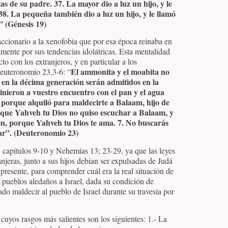
s de su padre. 37. La mayor dio a luz un hijo, y le
38. La pequeña también dio a luz un hijo, y le llamó
” (Génesis 19)
ccionario a la xenofobia que por esa época reinaba en
almente por sus tendencias idolátricas. Esta mentalidad
cto con los extranjeros, y en particular a los
El ammonita y el moabita no
euteronomio 23,3-6: “
 en la décima generación serán admitidos en la
nieron a vuestro encuentro con el pan y el agua
y porque alquiló para maldecirte a Balaam, hijo de
 que Yahveh tu Dios no quiso escuchar a Balaam, y
ón, porque Yahveh tu Dios te ama. 7. No buscarás
tar”. (Deuteronomio 23)
 capítulos 9-10 y Nehemías 13; 23-29, ya que las leyes
njeras, junto a sus hijos debían ser expulsadas de Judá
 presente, para comprender cuál era la real situación de
e pueblos aledaños a Israel, dada su condición de
ado maldecir al pueblo de Israel durante su travesía por
cuyos rasgos más salientes son los siguientes: 1.- La