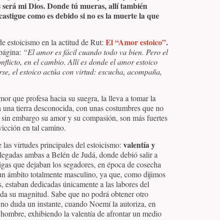
os será mi Dios. Donde tú mueras, allí también
astigue como es debido si no es la muerte la que
El “Amor estoico”
.
e estoicismo en la actitud de Rut:
página:
“El amor es fácil cuando todo va bien. Pero el
flicto, en el cambio. Allí es donde el amor estoico
rse, el estoico actúa con virtud: escucha, acompaña,
or que profesa hacia su suegra, la lleva a tomar la
a una tierra desconocida, con unas costumbres que no
ro sin embargo su amor y su compasión, son más fuertes
vicción en tal camino.
valentía y
las virtudes principales del estoicismo:
llegadas ambas a Belén de Judá, donde debió salir a
spigas que dejaban los segadores, en época de cosecha
n un ámbito totalmente masculino, ya que, como dijimos
s, estaban dedicadas únicamente a las labores del
da su magnitud. Sabe que no podrá obtener otro
y no duda un instante, cuando Noemí la autoriza, en
el hombre, exhibiendo la valentía de afrontar un medio