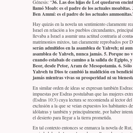
36. Las dos hijas de Lot quedaron encinta
Génesis: “
llamó Moab: es el padre de los actuales moabitas. 
Ben Ammí: es el padre de los actuales ammonitas.
Hay quizás en la novela un sentimiento claramente rea
Israel en relación a los pueblos circundantes, princip
llevaba a Israel a asumir una actitud contraria al conta
matrimonios mixtos, tan claramente reprobados por D
serán admitidos en la asamblea de Yahveh; ni aun
asamblea de Yahveh, nunca jamás. 5. Porque no vi
cuando estabais de camino a la salida de Egipto, 
Beor, desde Petor, Aram de Mesopotamia. 6. Sólo
Yahveh tu Dios te cambió la maldición en bendici
jamás mientras vivas su prosperidad ni su bienes
En similar orden de ideas se expresan también Esdras:
impuestas por Esdras postulaban que las mujeres extra
(Esdras 10:3) cuya lectura se recomienda al lector del
exclusión a la que se veían expuestos los habitantes d
idólatras y también y principalmente, por haber intent
el desierto para llegar a la tierra prometida.
En tal contexto entonces se enmarca la novela de Rut, 