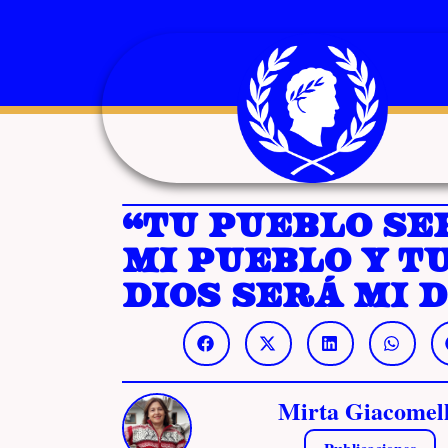
“Tu pueblo se
mi pueblo y t
Dios será mi D
Mirta Giacomel