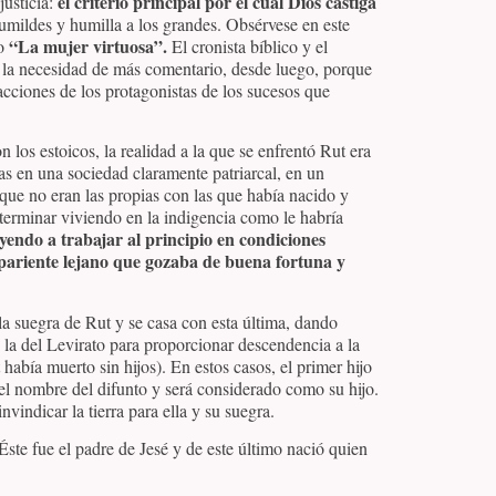
el criterio principal por el cual Dios castiga
justicia:
humildes y humilla a los grandes. Obsérvese en este
“La mujer virtuosa”.
mo
El cronista bíblico y el
tir la necesidad de más comentario, desde luego, porque
 acciones de los protagonistas de los sucesos que
los estoicos, la realidad a la que se enfrentó Rut era
as en una sociedad claramente patriarcal, en un
 que no eran las propias con las que había nacido y
 terminar viviendo en la indigencia como le habría
 yendo a trabajar al principio en condiciones
 pariente lejano que gozaba de buena fortuna y
a suegra de Rut y se casa con esta última, dando
 la del Levirato para proporcionar descendencia a la
había muerto sin hijos). En estos casos, el primer hijo
el nombre del difunto y será considerado como su hijo.
vindicar la tierra para ella y su suegra.
ste fue el padre de Jesé y de este último nació quien