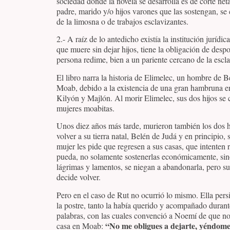
sociedad donde la novela se desarrolla es de corte ne
padre, marido y/o hijos varones que las sostengan, se
de la limosna o de trabajos esclavizantes.
2.- A raíz de lo antedicho existía la institución juríd
que muere sin dejar hijos, tiene la obligación de despo
persona redime, bien a un pariente cercano de la escla
El libro narra la historia de Elimelec, un hombre de B
Moab, debido a la existencia de una gran hambruna en
Kilyón y Majlón. Al morir Elimelec, sus dos hijos se
mujeres moabitas.
Unos diez años más tarde, murieron también los dos h
volver a su tierra natal, Belén de Judá y en principio
mujer les pide que regresen a sus casas, que intente
pueda, no solamente sostenerlas económicamente, sin
lágrimas y lamentos, se niegan a abandonarla, pero su 
decide volver.
Pero en el caso de Rut no ocurrió lo mismo. Ella persi
la postre, tanto la había querido y acompañado durante
palabras, con las cuales convenció a Noemí de que no 
“No me obligues a dejarte, yéndome l
casa en Moab: