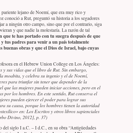
 pariente lejano de Noemí, que era muy rico y
 conoció a Rut, preguntó su historia a los segadores
ar a ningún otro campo, sino que por el contrario, siga
vieran y que nadie la molestaría. La razón de tal
n que te has portado con tu suegra después de que
 y tus padres para venir a un país totalmente
 buenas obras y que el Dios de Israel, bajo cuyas
ofesora en el Hebrew Union College en Los Ángeles:
 y sus vidas que el libro de Rut. Sin embargo,
 la moabita, y celebra su ingenio y el de Noemí,
eres para triunfar sin tener que depender de la
l que las mujeres pueden iniciar acciones, pero en el
as por los hombres. En este sentido, Rut conserva el
jeres pueden ejercer el poder para lograr sus
ra su causa, porque los hombres tienen la autoridad
stexílico» en:
Los Escritos y otros libros sapienciales
rbo Divino, 2012], p. 37)
o del siglo I a.C. – I d.C., en su obra “Antigüedades