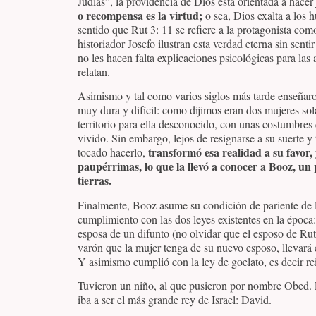
Judías”, la providencia de Dios está orientada a hacer 
o recompensa es la virtud;
o sea, Dios exalta a los 
sentido que Rut 3: 11 se refiere a la protagonista co
historiador Josefo ilustran esta verdad eterna sin sen
no les hacen falta explicaciones psicológicas para las
relatan.
Asimismo y tal como varios siglos más tarde enseñaron 
muy dura y difícil: como dijimos eran dos mujeres sol
territorio para ella desconocido, con unas costumbres
vivido. Sin embargo, lejos de resignarse a su suerte y
transformó esa realidad a su favor,
tocado hacerlo,
paupérrimas, lo que la llevó a conocer a Booz, un
tierras.
Finalmente, Booz asume su condición de pariente de l
cumplimiento con las dos leyes existentes en la época:
esposa de un difunto (no olvidar que el esposo de Rut 
varón que la mujer tenga de su nuevo esposo, llevará 
Y asimismo cumplió con la ley de goelato, es decir rein
Tuvieron un niño, al que pusieron por nombre Obed. É
iba a ser el más grande rey de Israel: David.