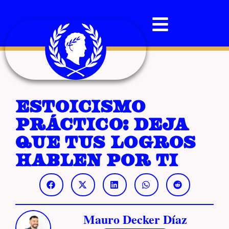
Estoicismo
práctico: deja
que tus logros
hablen por ti
Mauro Decker Díaz