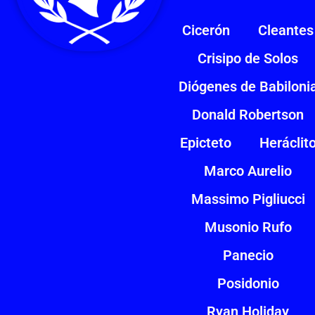
Cicerón
Cleantes
Crisipo de Solos
Diógenes de Babiloni
Donald Robertson
Epicteto
Heráclit
Marco Aurelio
Massimo Pigliucci
Musonio Rufo
Panecio
Posidonio
Ryan Holiday