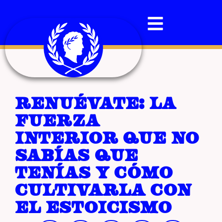
Renuévate: la
fuerza
interior que no
sabías que
tenías y cómo
cultivarla con
el estoicismo