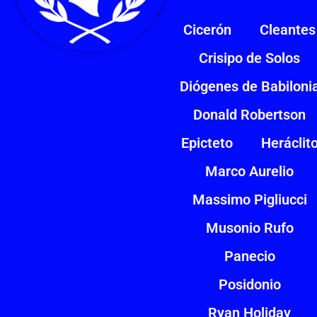
Cicerón
Cleantes
Crisipo de Solos
Diógenes de Babiloni
Donald Robertson
Epicteto
Heráclit
Marco Aurelio
Massimo Pigliucci
Musonio Rufo
Panecio
Posidonio
Ryan Holiday