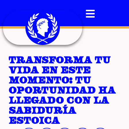
Transforma tu
vida en este
momento: tu
oportunidad ha
llegado con la
sabiduría
estoica