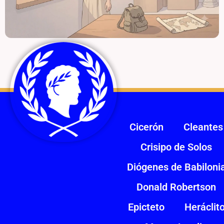
Cicerón
Cleantes
Crisipo de Solos
Diógenes de Babiloni
Donald Robertson
Epicteto
Heráclit