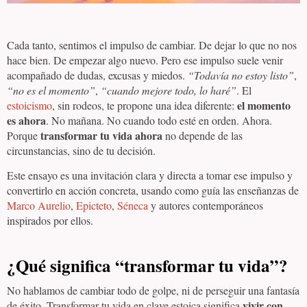
Cada tanto, sentimos el impulso de cambiar. De dejar lo que no nos
hace bien. De empezar algo nuevo. Pero ese impulso suele venir
acompañado de dudas, excusas y miedos.
“Todavía no estoy listo”
,
“no es el momento”
,
“cuando mejore todo, lo haré”
. El
el momento
estoicismo
, sin rodeos, te propone una idea diferente:
es ahora
. No mañana. No cuando todo esté en orden. Ahora.
transformar tu vida ahora
Porque
no depende de las
circunstancias, sino de tu decisión.
Este ensayo es una invitación clara y directa a tomar ese impulso y
convertirlo en acción concreta, usando como guía las enseñanzas de
Marco Aurelio
,
Epicteto
,
Séneca
y autores contemporáneos
inspirados por ellos.
¿Qué significa “transformar tu vida”?
No hablamos de cambiar todo de golpe, ni de perseguir una fantasía
vivir con
de éxito. Transformar tu vida en clave estoica significa