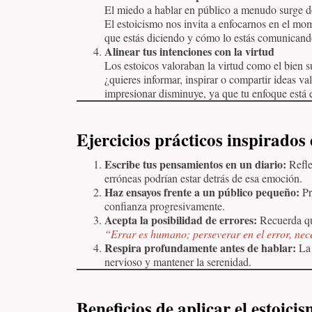
El miedo a hablar en público a menudo surge de
El estoicismo nos invita a enfocarnos en el mom
que estás diciendo y cómo lo estás comunicando,
Alinear tus intenciones con la virtud
Los estoicos valoraban la virtud como el bien s
¿quieres informar, inspirar o compartir ideas val
impresionar disminuye, ya que tu enfoque está e
Ejercicios prácticos inspirados 
Escribe tus pensamientos en un diario:
Refle
erróneas podrían estar detrás de esa emoción.
Haz ensayos frente a un público pequeño:
Pr
confianza progresivamente.
Acepta la posibilidad de errores:
Recuerda que
“Errar es humano; perseverar en el error, ne
Respira profundamente antes de hablar:
La 
nervioso y mantener la serenidad.
Beneficios de aplicar el estoici