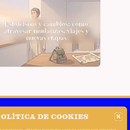
Estoicismo y cambios: cómo
atravesar mudanzas, viajes y
nuevas etapas
s
Diógenes de Babilonia
olítica de cookies
ráclito
Marco Aurelio
es experiencias, utilizamos tecnologías como las cookies para almacenar