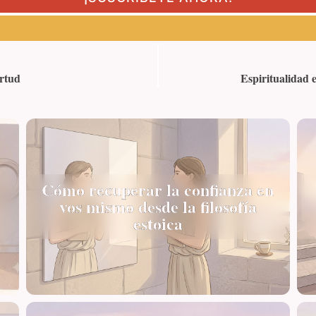
irtud
Espiritualidad e
Cómo recuperar la confianza en
vos mismo desde la filosofía
estoica