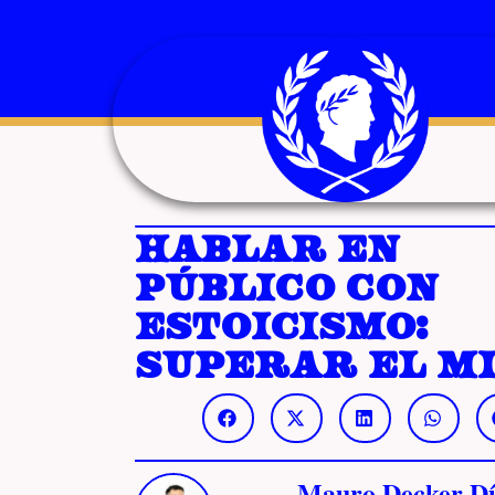
Hablar en
público con
estoicismo:
superar el m
Mauro Decker Dí