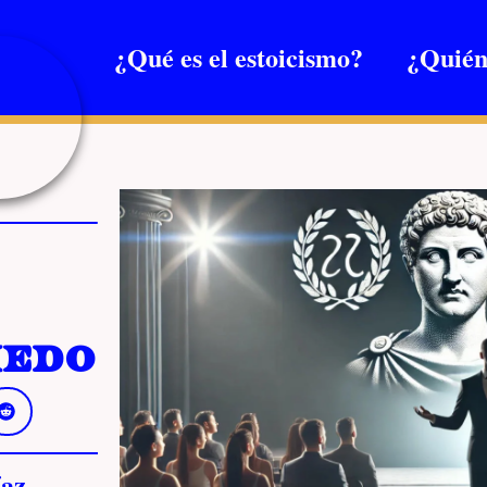
¿Qué es el estoicismo?
¿Quién
iedo
az