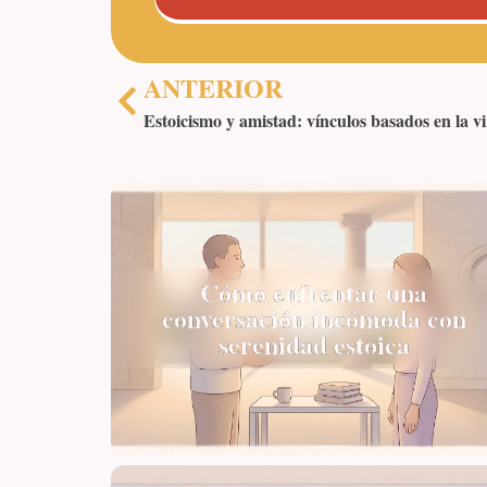
ANTERIOR
Estoicismo y amistad: vínculos basados en la v
Cómo enfrentar una
conversación incómoda con
serenidad estoica