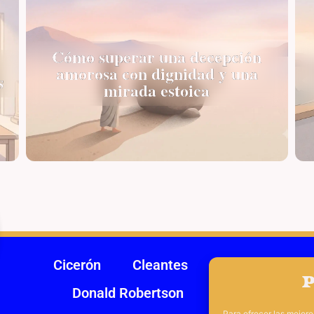
Cómo superar una decepción
amorosa con dignidad y una
s
mirada estoica
Cicerón
Cleantes
Crisipo de Solo
P
Donald Robertson
Epicteto
He
Para ofrecer las mejor