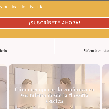
 políticas de privacidad.
miedo
Valentía estoica
Cómo recuperar la confianza en
vos mismo desde la filosofía
estoica