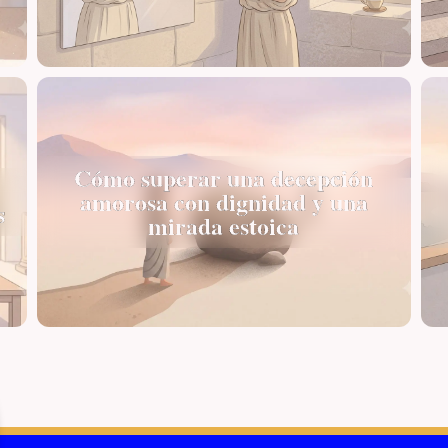
Cómo superar una decepción
amorosa con dignidad y una
s
mirada estoica