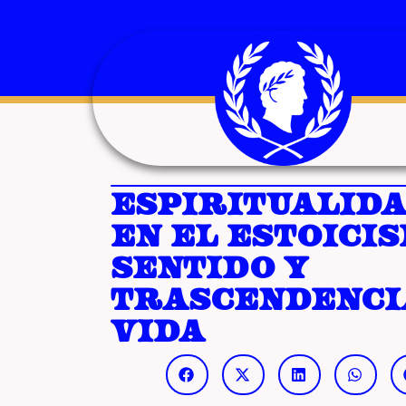
Espiritualid
en el estoicis
sentido y
trascendenci
vida