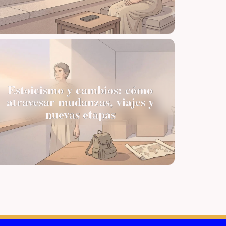
Estoicismo y cambios: cómo
atravesar mudanzas, viajes y
nuevas etapas