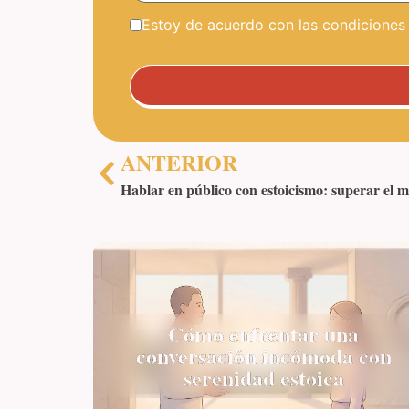
Estoy de acuerdo con las condiciones y
ANTERIOR
Hablar en público con estoicismo: superar el 
Cómo enfrentar una
conversación incómoda con
serenidad estoica