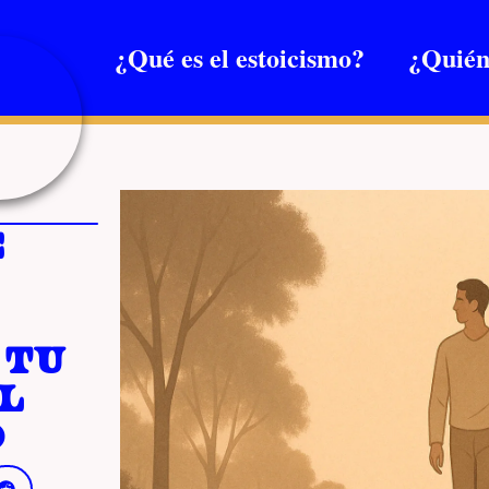
¿Qué es el estoicismo?
¿Quién
e
 tu
l
o