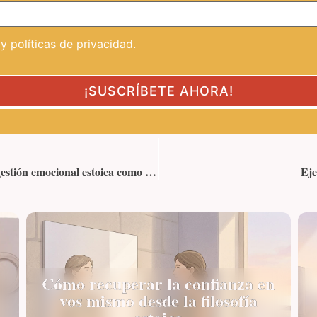
 políticas de privacidad.
¿Sientes que el mundo conspira contra ti? La gestión emocional estoica como antídoto
Eje
Cómo recuperar la confianza en
vos mismo desde la filosofía