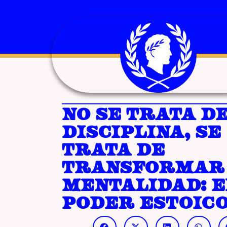
No se trata d
disciplina, se
trata de
transformar
mentalidad: e
poder estoic