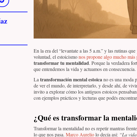
az
En la era del “levantate a las 5 a.m.” y las rutinas qu
voluntad, el estoicismo
nos propone algo mucho más 
transformar tu mentalidad
. Porque la verdadera fort
que entendemos la vida y actuamos en consecuencia.
transformación mental estoica
La
no es una moda pa
de ver el mundo, de interpretarlo, y desde ahí, de viv
invito a explorar cómo los antiguos estoicos pensaba
con ejemplos prácticos y lecturas que podés encontra
¿Qué es transformar la mental
Transformar la mentalidad no es repetir mantras frente
lo que nos pasa.
Marco Aurelio
lo decía así:
“La vida 