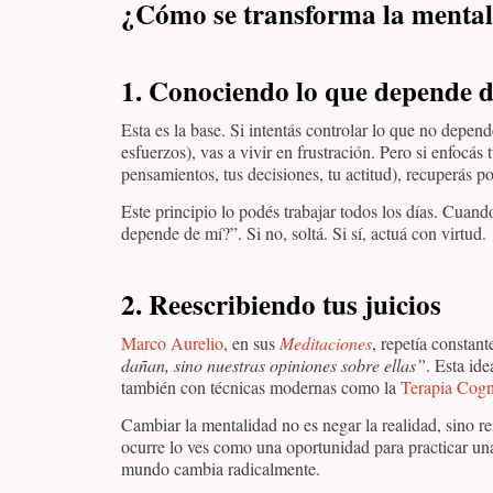
¿Cómo se transforma la mentali
1.
Conociendo lo que depende d
Esta es la base. Si intentás controlar lo que no depende
esfuerzos), vas a vivir en frustración. Pero si enfocás
pensamientos, tus decisiones, tu actitud), recuperás po
Este principio lo podés trabajar todos los días. Cuando
depende de mí?”. Si no, soltá. Si sí, actuá con virtud.
2.
Reescribiendo tus juicios
Marco Aurelio
, en sus
Meditaciones
, repetía constan
dañan, sino nuestras opiniones sobre ellas”
. Esta ide
también con técnicas modernas como la
Terapia Cogn
Cambiar la mentalidad no es negar la realidad, sino re
ocurre lo ves como una oportunidad para practicar una 
mundo cambia radicalmente.